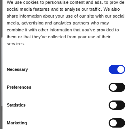
We use cookies to personalise content and ads, to provide
social media features and to analyse our traffic. We also
share information about your use of our site with our social
media, advertising and analytics partners who may
combine it with other information that you’ve provided to
them or that they’ve collected from your use of their
Vind et gavekort
på 1000 kr.
services.
Håndklædeholder - Samuel Heath - Krom - LANDMARK PURE -
Få inspiration og gode tilbud direkte i din indbakke. Tilmeld dig
nyhedsbrevet og deltag automatisk i lodtrækningen om et
800 mm
gavekort på 1.000 kr.
Afmeld dig når som helst. Vinderen trækkes den sidste hverdag i måneden.
N7655F-B-CP
Fornavn
C
Necessary
o
Email
n
3.660,00 DKK
s
Preferences
VIS PRODUKT
e
TILMELD MIG
n
Nej tak
t
Statistics
S
e
Marketing
l