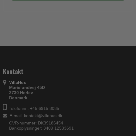
Kontakt
VillaHus
Marielundvej 45D
2730 Herlev
Danmark
Telefonnr.: +45 6915 8085
E-mail
:
kontakt@villahus.dk
CVR-nummer: DK39186454
Bankoplysninger: 3409 12533691