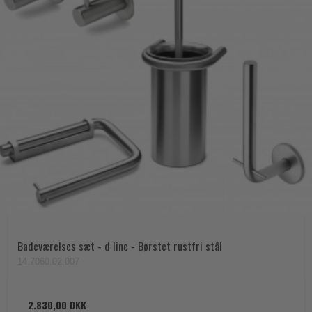
Badeværelses sæt - d line - Børstet rustfri stål
14.7060.02.007
2.830,00 DKK