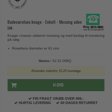
Husnumre
Knud Holscher dørgreb
Delfin & Hvalros
Brevindkast
Olivari
Gio Ponti LAMA
Ringetryk
Turnstyle Designs
Badeværelses knage - Enkelt - Messing uden
Medici dørgreb
lak
Postkasser
RANDI dørgreb
Svanemøllen træ dørgreb
Dørhængsler
Knage i massiv ulakeret messing og med beslag til montering
RDS Italienske dørgreb
på væg.
Weingarden dørgreb
Skruer
Samuel Heath produkter
Østerbro træ dørgreb
Rosettens diameter er 61 mm
Knager & Kroge
Sibes Metall
Dørgreb Buster+Punch
Hattehylder
Varenr.:
SJ.31-008Q
Søe-Jensen & Co.
DND dørgreb
Kahytskrog
Valli & Valli dørgreb
Afsendes indenfor 15-20 hverdage
Formani dørgreb
Messing pudsemiddel
YOUNG dørgreb
FSB dørgreb
KØB
VONSILD Møbelgreb
Randi Classic Line
FRI FRAGT V/KØB OVER 499,-
Turnstyle Designs Dørgreb
HURTIG LEVERING
60 DAGES RETURRET
Paskvilgreb - Terrasse