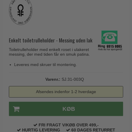
Husnumre
Knud Holscher dørgreb
Delfin & Hvalros
Brevindkast
Olivari
Gio Ponti LAMA
Ringetryk
Turnstyle Designs
Medici dørgreb
Postkasser
RANDI dørgreb
Svanemøllen træ dørgreb
Enkelt toiletrulleholder - Messing uden lak
Dørhængsler
RDS Italienske dørgreb
Weingarden dørgreb
Toiletrulleholder med enkelt roset i ulakeret
Skruer
Samuel Heath produkter
messing, der med tiden får en smuk patina.
Østerbro træ dørgreb
Knager & Kroge
Sibes Metall
Leveres med skruer til montering.
Dørgreb Buster+Punch
Hattehylder
Søe-Jensen & Co.
DND dørgreb
Varenr.:
SJ.31-003Q
Kahytskrog
Valli & Valli dørgreb
Formani dørgreb
Messing pudsemiddel
Afsendes indenfor 1-2 hverdage
YOUNG dørgreb
FSB dørgreb
VONSILD Møbelgreb
Randi Classic Line
KØB
Turnstyle Designs Dørgreb
FRI FRAGT V/KØB OVER 499,-
Paskvilgreb - Terrasse
HURTIG LEVERING
60 DAGES RETURRET