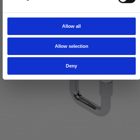
l
e
c
t
Allow all
i
o
Allow selection
n
Deny