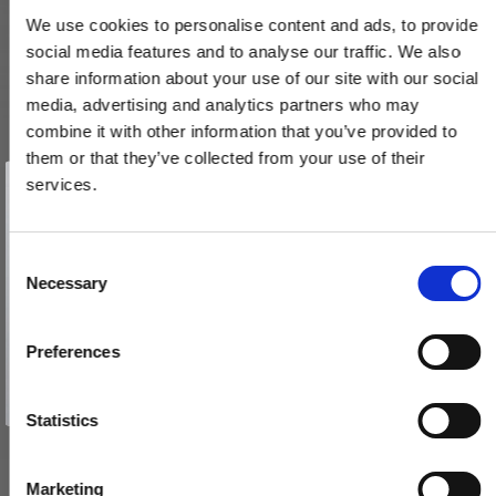
We use cookies to personalise content and ads, to provide
social media features and to analyse our traffic. We also
share information about your use of our site with our social
media, advertising and analytics partners who may
combine it with other information that you’ve provided to
them or that they’ve collected from your use of their
Vind et gavekort
på 1000 kr.
services.
Få inspiration og gode tilbud direkte i din indbakke. Tilmeld dig
Håndklædeholder - Samuel Heath - Krom - LANDMARK PURE -
nyhedsbrevet og deltag automatisk i lodtrækningen om et
gavekort på 1.000 kr.
800 mm
Afmeld dig når som helst. Vinderen trækkes den sidste hverdag i måneden.
Fornavn
C
N7655F-B-CP
Necessary
o
Email
n
3.660,00 DKK
s
Preferences
e
TILMELD MIG
VIS PRODUKT
n
Nej tak
t
Statistics
S
e
Marketing