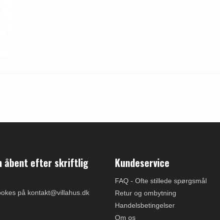
åbent efter skriftlig
Kundeservice
FAQ - Ofte stillede spørgsmål
ookes på kontakt@villahus.dk
Retur og ombytning
Handelsbetingelser
Om os