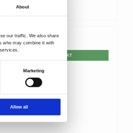
About
se our traffic. We also share
450,00 DKK
ers who may combine it with
 services.
VIS PRODUKT
Marketing
Allow all