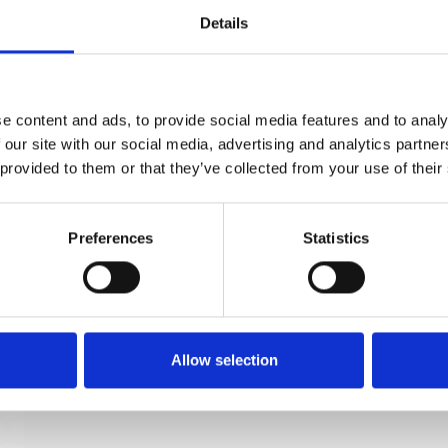
Details
Nøgleskilte (sæt) - Nikkel - Gennemgående
e content and ads, to provide social media features and to analy
skruer - cc27mm
 our site with our social media, advertising and analytics partn
 provided to them or that they’ve collected from your use of their
Søe-Jensen & Co
SJ.12-001N
Preferences
Statistics
Allow selection