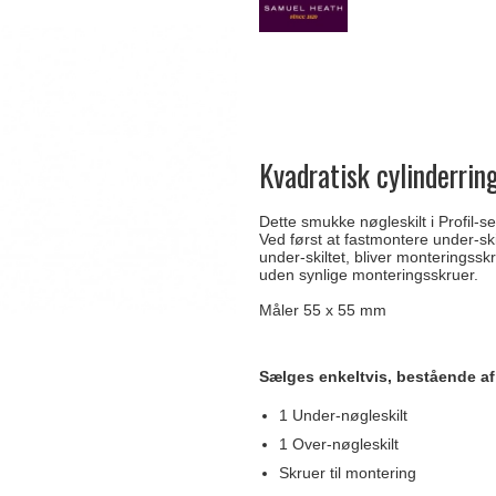
Delfin & Hvalros
Skruer
Sibes Metall
Formani dørgreb
Gio Ponti LAMA
Knager & Kroge
Søe-Jensen & Co.
FSB dørgreb
Kvadratisk cylinderrin
Dette smukke nøgleskilt i Profil-s
Ved først at fastmontere under-ski
under-skiltet, bliver monteringssk
uden synlige monteringsskruer.
Måler 55 x 55 mm
Sælges enkeltvis, bestående af
1 Under-nøgleskilt
1 Over-nøgleskilt
Skruer til montering