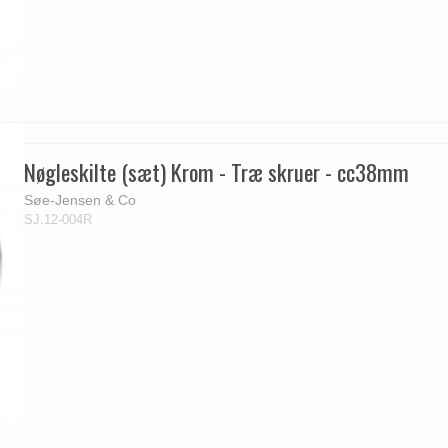
Nøgleskilte (sæt) Krom - Træ skruer - cc38mm
Søe-Jensen & Co
SJ.12-004R