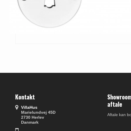
Kontakt
Showroom 
aftale
VillaHus
Marielundvej 45D
Aftale kan b
2730 Herlev
Danmark