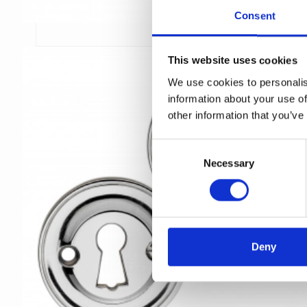
Consent
This website uses cookies
We use cookies to personalis
information about your use of
other information that you’ve
C
Necessary
o
n
s
e
n
t
Deny
S
e
l