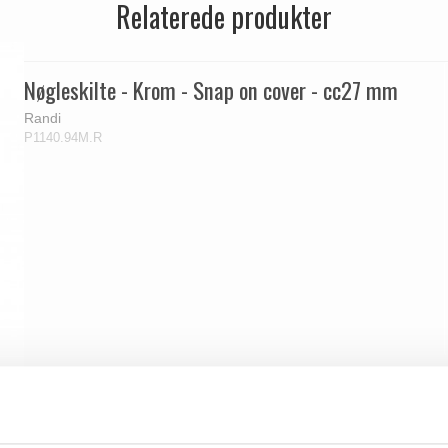
Relaterede produkter
Nøgleskilte - Krom - Snap on cover - cc27 mm
Randi
P1140.94M.R