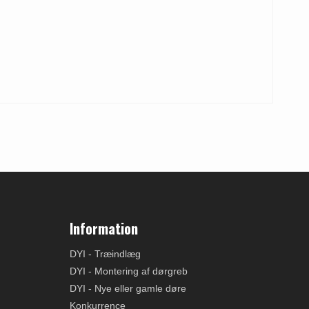
Information
DYI - Træindlæg
DYI - Montering af dørgreb
DYI - Nye eller gamle døre
Konkurrence