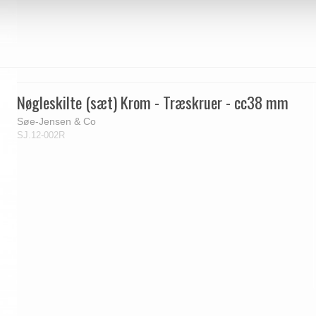
Nøgleskilte (sæt) Krom - Træskruer - cc38 mm
Søe-Jensen & Co
SJ.12-002R