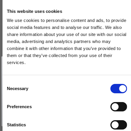
This website uses cookies
We use cookies to personalise content and ads, to provide
social media features and to analyse our traffic. We also
share information about your use of our site with our social
media, advertising and analytics partners who may
combine it with other information that you’ve provided to
them or that they’ve collected from your use of their
Vind et gavekort
på 1000 kr.
services.
Få inspiration og gode tilbud direkte i din indbakke. Tilmeld dig
nyhedsbrevet og deltag automatisk i lodtrækningen om et
gavekort på 1.000 kr.
Afmeld dig når som helst. Vinderen trækkes den sidste hverdag i måneden.
Fornavn
C
Langskilte med toiletbesætning - Nikkel - Amalienborg -
Necessary
o
cc72mm
Email
n
SJ.13-068N
s
Preferences
e
TILMELD MIG
1.245,00 DKK
n
Nej tak
t
Statistics
747,00 DKK