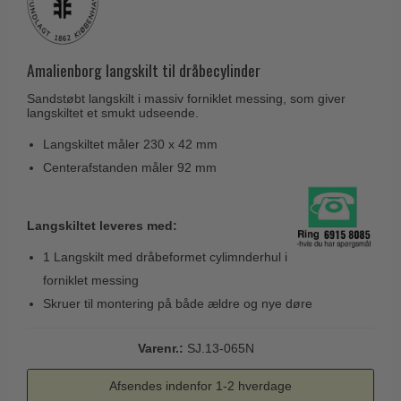
Husnumre
Knud Holscher dørgreb
Delfin & Hvalros
Brevindkast
Olivari
Gio Ponti LAMA
Ringetryk
Amalienborg langskilt til dråbecylinder
Turnstyle Designs
Medici dørgreb
Postkasser
Sandstøbt langskilt i massiv forniklet messing, som giver
RANDI dørgreb
Svanemøllen træ dørgreb
langskiltet et smukt udseende.
Dørhængsler
RDS Italienske dørgreb
Weingarden dørgreb
Langskiltet måler 230 x 42 mm
Skruer
Samuel Heath produkter
Centerafstanden måler 92 mm
Østerbro træ dørgreb
Knager & Kroge
Sibes Metall
Dørgreb Buster+Punch
Hattehylder
Søe-Jensen & Co.
Langskiltet leveres med:
DND dørgreb
Kahytskrog
Valli & Valli dørgreb
1 Langskilt med dråbeformet cylimnderhul i
Formani dørgreb
Messing pudsemiddel
forniklet messing
YOUNG dørgreb
FSB dørgreb
Skruer til montering på både ældre og nye døre
VONSILD Møbelgreb
Randi Classic Line
Varenr.:
SJ.13-065N
Turnstyle Designs Dørgreb
Afsendes indenfor 1-2 hverdage
Paskvilgreb - Terrasse