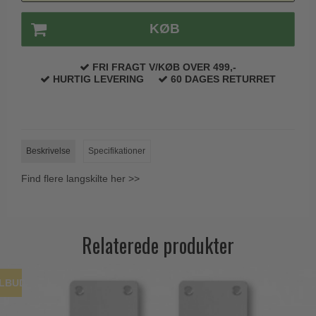
Trædørgreb på Langskilt
KØB
Udendørs dørgreb
FRI FRAGT V/KØB OVER 499,-
HURTIG LEVERING
60 DAGES RETURRET
Beskrivelse
Specifikationer
Find flere langskilte her >>
Relaterede produkter
ILBUD