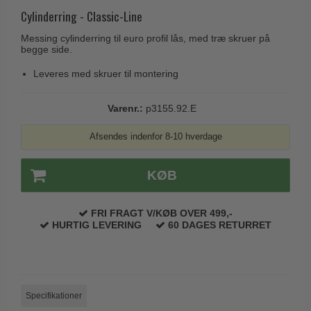
Husnumre
Knud Holscher dørgreb
Cylinderring - Classic-Line
Delfin & Hvalros
Brevindkast
Olivari
Messing cylinderring til euro profil lås, med træ skruer på
Gio Ponti LAMA
begge side.
Ringetryk
Turnstyle Designs
Medici dørgreb
Leveres med skruer til montering
Postkasser
RANDI dørgreb
Svanemøllen træ dørgreb
Dørhængsler
RDS Italienske dørgreb
Varenr.:
p3155.92.E
Weingarden dørgreb
Skruer
Samuel Heath produkter
Østerbro træ dørgreb
Afsendes indenfor 8-10 hverdage
Knager & Kroge
Sibes Metall
Dørgreb Buster+Punch
Hattehylder
Søe-Jensen & Co.
KØB
DND dørgreb
Kahytskrog
Valli & Valli dørgreb
Formani dørgreb
FRI FRAGT V/KØB OVER 499,-
Messing pudsemiddel
YOUNG dørgreb
HURTIG LEVERING
60 DAGES RETURRET
FSB dørgreb
VONSILD Møbelgreb
Randi Classic Line
Turnstyle Designs Dørgreb
Specifikationer
Paskvilgreb - Terrasse