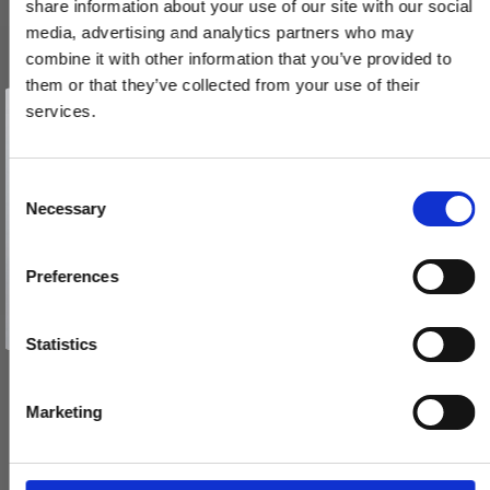
share information about your use of our site with our social
media, advertising and analytics partners who may
combine it with other information that you’ve provided to
Cylinderring - Profilcylinder lås - Imperial Gold - Model CB2360
them or that they’ve collected from your use of their
- Ø60mm
Vind et gavekort
på 1000 kr.
services.
CB2360/Imperial Gold
Få inspiration og gode tilbud direkte i din indbakke. Tilmeld dig
nyhedsbrevet og deltag automatisk i lodtrækningen om et
gavekort på 1.000 kr.
Afmeld dig når som helst. Vinderen trækkes den sidste hverdag i måneden.
Fornavn
C
310,00 DKK
Necessary
o
Email
VIS PRODUKT
n
s
Preferences
e
TILMELD MIG
n
Nej tak
t
Statistics
S
e
Marketing
l
e
c