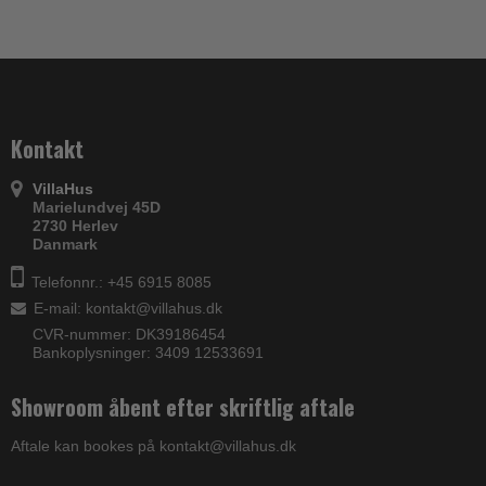
Kontakt
VillaHus
Marielundvej 45D
2730 Herlev
Danmark
Telefonnr.: +45 6915 8085
E-mail
:
kontakt@villahus.dk
CVR-nummer: DK39186454
Bankoplysninger: 3409 12533691
Showroom åbent efter skriftlig aftale
Aftale kan bookes på kontakt@villahus.dk