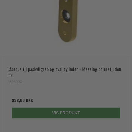
Låsehus til paskvilgreb og oval cylinder - Messing poleret uden
lak
230500X
998,00 DKK
VIS PRODUKT