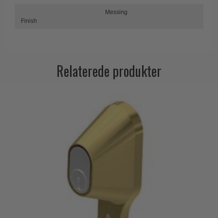
Trædørgreb på Langskilt
Messing
Finish
Udendørs dørgreb
Relaterede produkter