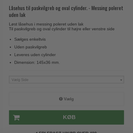
Husnumre
Knud Holscher dørgreb
Låsehus til paskvilgreb og oval cylinder. - Messing poleret
Delfin & Hvalros
Brevindkast
uden lak
Olivari
Gio Ponti LAMA
Ringetryk
Turnstyle Designs
Løst låsehus i messing poleret uden lak
Medici dørgreb
Til paskvilgreb og oval cylinder til højre eller venstre side
Postkasser
RANDI dørgreb
Svanemøllen træ dørgreb
Sælges enkeltvis
Dørhængsler
RDS Italienske dørgreb
Uden paskvilgreb
Weingarden dørgreb
Skruer
Samuel Heath produkter
Leveres uden cylinder
Østerbro træ dørgreb
Knager & Kroge
Dimension: 145x36 mm.
Sibes Metall
Dørgreb Buster+Punch
Hattehylder
Søe-Jensen & Co.
DND dørgreb
Vælg Side
Kahytskrog
Valli & Valli dørgreb
Formani dørgreb
Messing pudsemiddel
YOUNG dørgreb
FSB dørgreb
Vælg
VONSILD Møbelgreb
Randi Classic Line
KØB
Turnstyle Designs Dørgreb
Paskvilgreb - Terrasse