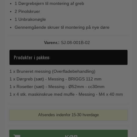
1 Dørgrebsjern til montering af greb
Trædørgreb på Langskilt
2 Pinolskruer
Udendørs dørgreb
1 Unbrakonøgle
Gennemgående skruer til montering på nye døre
Varenr.:
SJ.08-001B-02
Produkter i pakken:
1 x
Bruneret messing (Overfladebehandling)
1 x
Dørgreb (sæt) - Messing - BRIGGS 112 mm
1 x
Rosetter (sæt) - Messing - Ø52mm - cc30mm
1 x
4 stk. maskinskrue med muffe - Messing - M4 x 40 mm
Afsendes indenfor 15-30 hverdage