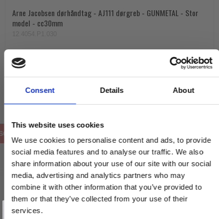
Arne Jacobsen dørhåndtag - AJ111 dørgreb - GUNMETAL - Stor
model - cc30mm
12.4054.P1.030
1.930,00 DKK
VIS PRODUKT
Consent
Details
About
This website uses cookies
SOLGT
We use cookies to personalise content and ads, to provide
social media features and to analyse our traffic. We also
share information about your use of our site with our social
media, advertising and analytics partners who may
combine it with other information that you’ve provided to
them or that they’ve collected from your use of their
Vind et gavekort
på 1000 kr.
services.