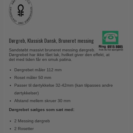
Husnumre
Knud Holscher dørgreb
Delfin & Hvalros
Brevindkast
Olivari
Gio Ponti LAMA
Ringetryk
Turnstyle Designs
Medici dørgreb
Postkasser
RANDI dørgreb
Svanemøllen træ dørgreb
Dørgreb, Klassisk Dansk, Bruneret messing
Dørhængsler
RDS Italienske dørgreb
Weingarden dørgreb
Sandstøbt massivt bruneret messing dørgreb.
Skruer
Samuel Heath produkter
Dørgrebet har ikke fået lak, hvilket giver den effekt, at
Østerbro træ dørgreb
det med tiden får en smuk patina.
Knager & Kroge
Sibes Metall
Dørgreb Buster+Punch
Dørgrebet måler 112 mm
Hattehylder
Søe-Jensen & Co.
DND dørgreb
Roset måler 50 mm
Kahytskrog
Valli & Valli dørgreb
Passer til dørtykkelse 32-42mm (kan tilpasses andre
Formani dørgreb
Messing pudsemiddel
dørtykkelser)
YOUNG dørgreb
FSB dørgreb
Afstand mellem skruer 30 mm
VONSILD Møbelgreb
Randi Classic Line
Dørgrebet sælges som sæt med:
Turnstyle Designs Dørgreb
2 Messing dørgreb
Paskvilgreb - Terrasse
2 Rosetter