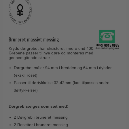
Husnumre
Knud Holscher dørgreb
Delfin & Hvalros
Brevindkast
Olivari
Gio Ponti LAMA
Ringetryk
Turnstyle Designs
Medici dørgreb
Postkasser
RANDI dørgreb
Svanemøllen træ dørgreb
Bruneret massivt messing
Dørhængsler
RDS Italienske dørgreb
Weingarden dørgreb
Kryds-dørgrebet har eksisteret i mere end 400.
Skruer
Samuel Heath produkter
Grebene passer til nye døre og monteres med
Østerbro træ dørgreb
gennemgående skruer.
Knager & Kroge
Sibes Metall
Dørgreb Buster+Punch
Dørgrebet måler 94 mm i bredden og 64 mm i dybden
Hattehylder
Søe-Jensen & Co.
DND dørgreb
(ekskl. roset)
Kahytskrog
Valli & Valli dørgreb
Passer til dørtykkelse 32-42mm (kan tilpasses andre
Formani dørgreb
Messing pudsemiddel
dørtykkelser)
YOUNG dørgreb
FSB dørgreb
VONSILD Møbelgreb
Randi Classic Line
Dørgreb sælges som sæt med:
Turnstyle Designs Dørgreb
2 Dørgreb i bruneret messing
Paskvilgreb - Terrasse
2 Rosetter i bruneret messing