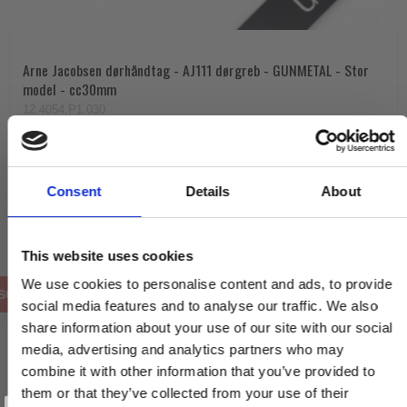
Arne Jacobsen dørhåndtag - AJ111 dørgreb - GUNMETAL - Stor
model - cc30mm
12.4054.P1.030
1.930,00 DKK
Consent
Details
About
VIS PRODUKT
This website uses cookies
We use cookies to personalise content and ads, to provide
SOLGT
social media features and to analyse our traffic. We also
share information about your use of our site with our social
media, advertising and analytics partners who may
combine it with other information that you’ve provided to
them or that they’ve collected from your use of their
Vind et gavekort