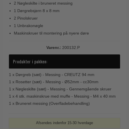
2 Nøgleskilte i bruneret messing
Trædørgreb på Langskilt
1 Dørgrebsjern 8 x 8 mm
Udendørs dørgreb
2 Pinolskruer
1 Unbrakonøgle
Maskinskruer til montering på nyere døre
Varenr.:
200132.P
Produkter i pakken:
1 x
Dørgreb (sæt) - Messing - CREUTZ 94 mm
1 x
Rosetter (sæt) - Messing - Ø52mm - cc30mm
1 x
Nøgleskilte (sæt) - Messing - Gennemgående skruer
1 x
4 stk. maskinskrue med muffe - Messing - M4 x 40 mm
1 x
Bruneret messing (Overfladebehandling)
Afsendes indenfor 15-30 hverdage