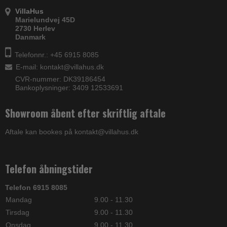
VillaHus
Marielundvej 45D
2730 Herlev
Danmark
Telefonnr.: +45 6915 8085
E-mail
:
kontakt@villahus.dk
CVR-nummer: DK39186454
Bankoplysninger: 3409 12533691
Showroom åbent efter skriftlig aftale
Aftale kan bookes på kontakt@villahus.dk
Telefon åbningstider
Telefon 6915 8085
Mandag
9.00 - 11.30
Tirsdag
9.00 - 11.30
Onsdag
9.00 - 11.30