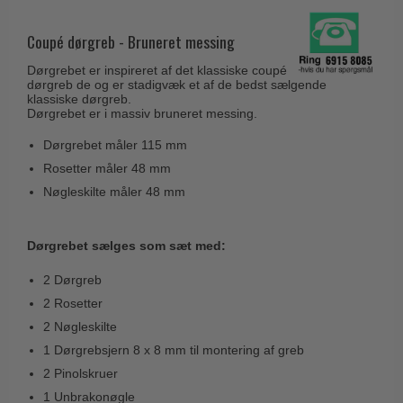
Husnumre
Knud Holscher dørgreb
Delfin & Hvalros
Brevindkast
Coupé dørgreb - Bruneret messing
Olivari
Gio Ponti LAMA
Ringetryk
Dørgrebet er inspireret af det klassiske coupé
Turnstyle Designs
Medici dørgreb
dørgreb de og er stadigvæk et af de bedst sælgende
Postkasser
klassiske dørgreb.
RANDI dørgreb
Svanemøllen træ dørgreb
Dørgrebet er i massiv bruneret messing.
Dørhængsler
RDS Italienske dørgreb
Weingarden dørgreb
Dørgrebet måler 115 mm
Skruer
Samuel Heath produkter
Rosetter måler 48 mm
Østerbro træ dørgreb
Knager & Kroge
Nøgleskilte måler 48 mm
Sibes Metall
Dørgreb Buster+Punch
Hattehylder
Søe-Jensen & Co.
DND dørgreb
Dørgrebet sælges som sæt med:
Kahytskrog
Valli & Valli dørgreb
Formani dørgreb
Messing pudsemiddel
2 Dørgreb
YOUNG dørgreb
FSB dørgreb
2 Rosetter
VONSILD Møbelgreb
Randi Classic Line
2 Nøgleskilte
1 Dørgrebsjern 8 x 8 mm til montering af greb
Turnstyle Designs Dørgreb
2 Pinolskruer
Paskvilgreb - Terrasse
1 Unbrakonøgle