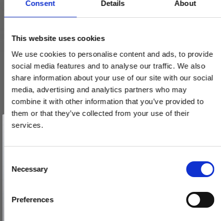
Consent
Details
About
This website uses cookies
We use cookies to personalise content and ads, to provide
social media features and to analyse our traffic. We also
share information about your use of our site with our social
media, advertising and analytics partners who may
combine it with other information that you’ve provided to
them or that they’ve collected from your use of their
Vind et gavekort
på 1000 kr.
services.
Få inspiration og gode tilbud direkte i din indbakke. Tilmeld dig
nyhedsbrevet og deltag automatisk i lodtrækningen om et
gavekort på 1.000 kr.
Afmeld dig når som helst. Vinderen trækkes den sidste hverdag i måneden.
Fornavn
C
Necessary
o
Email
n
s
Arne Jacobsen dørhåndtag - AJ111 dørgreb - GUNMETAL - Stor
Preferences
e
TILMELD MIG
model - cc38 mm
n