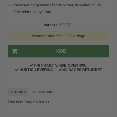
Trædørgreb på Langskilt
Træskruer og gennemgående skruer, til montering på
både ældre og nye døre
Udendørs dørgreb
Varenr.:
200907
Afsendes indenfor 1-2 hverdage
KØB
FRI FRAGT V/KØB OVER 499,-
HURTIG LEVERING
60 DAGES RETURRET
Beskrivelse
Specifikationer
Find flere dørgreb her >>