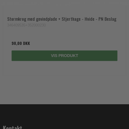
Stormkrog med gevindplade + Stjerthage - Hvide - PN Beslag
346409535+352000230
90,00 DKK
VIS PRODUKT
Kontakt