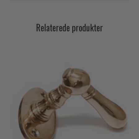
Trædørgreb på Langskilt
Udendørs dørgreb
Relaterede produkter