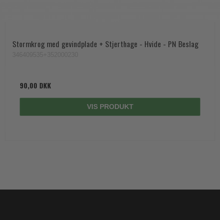
Stormkrog med gevindplade + Stjerthage - Hvide - PN Beslag
346409535+352000230
90,00 DKK
VIS PRODUKT