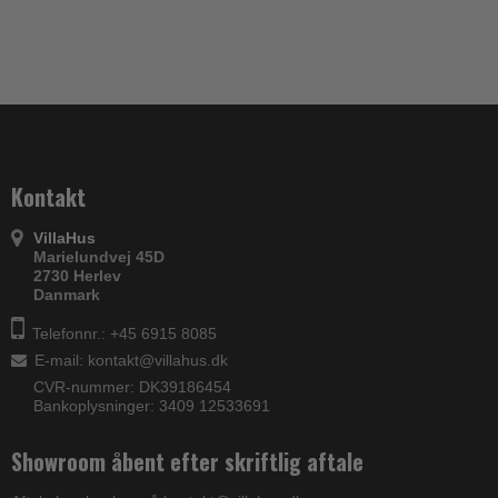
Kontakt
VillaHus
Marielundvej 45D
2730 Herlev
Danmark
Telefonnr.: +45 6915 8085
E-mail
:
kontakt@villahus.dk
CVR-nummer: DK39186454
Bankoplysninger: 3409 12533691
Showroom åbent efter skriftlig aftale