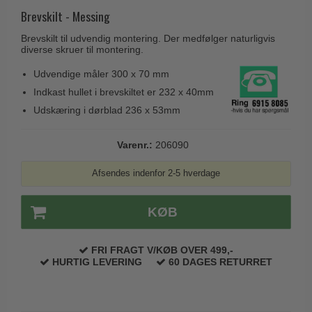
Husnumre
Knud Holscher dørgreb
Brevskilt - Messing
Delfin & Hvalros
Brevindkast
Olivari
Brevskilt til udvendig montering. Der medfølger naturligvis
Gio Ponti LAMA
diverse skruer til montering.
Ringetryk
Turnstyle Designs
Medici dørgreb
Udvendige måler 300 x 70 mm
Postkasser
RANDI dørgreb
Svanemøllen træ dørgreb
Indkast hullet i brevskiltet er 232 x 40mm
Dørhængsler
RDS Italienske dørgreb
Udskæring i dørblad 236 x 53mm
Weingarden dørgreb
Skruer
Samuel Heath produkter
Østerbro træ dørgreb
Varenr.:
206090
Knager & Kroge
Sibes Metall
Dørgreb Buster+Punch
Hattehylder
Søe-Jensen & Co.
Afsendes indenfor 2-5 hverdage
DND dørgreb
Kahytskrog
Valli & Valli dørgreb
Formani dørgreb
KØB
Messing pudsemiddel
YOUNG dørgreb
FSB dørgreb
VONSILD Møbelgreb
FRI FRAGT V/KØB OVER 499,-
Randi Classic Line
HURTIG LEVERING
60 DAGES RETURRET
Turnstyle Designs Dørgreb
Paskvilgreb - Terrasse