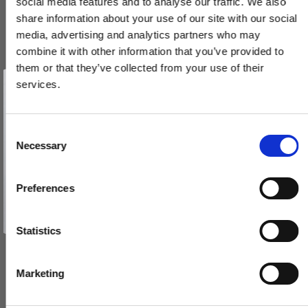
social media features and to analyse our traffic. We also
share information about your use of our site with our social
media, advertising and analytics partners who may
combine it with other information that you’ve provided to
Brevindkast med klap - Blank krom - BAL - Model 1261 - 330 x
them or that they’ve collected from your use of their
Vind et gavekort
77 mm
på 1000 kr.
services.
1261-0100330-05
Få inspiration og gode tilbud direkte i din indbakke. Tilmeld dig
nyhedsbrevet og deltag automatisk i lodtrækningen om et
gavekort på 1.000 kr.
Afmeld dig når som helst. Vinderen trækkes den sidste hverdag i måneden.
Fornavn
C
870,00 DKK
Necessary
o
392,00 DKK
Email
n
s
Preferences
VIS PRODUKT
e
TILMELD MIG
n
Nej tak
t
Statistics
S
e
Marketing
l
e