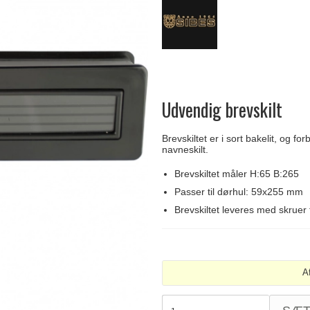
Delfin & Hvalros
Skruer
Sibes Metall
Formani dørgreb
Gio Ponti LAMA
Knager & Kroge
Søe-Jensen & Co.
FSB dørgreb
Udvendig brevskilt
Brevskiltet er i sort bakelit, og f
navneskilt.
Brevskiltet måler H:65 B:265
Passer til dørhul: 59x255 mm
Brevskiltet leveres med skruer 
A