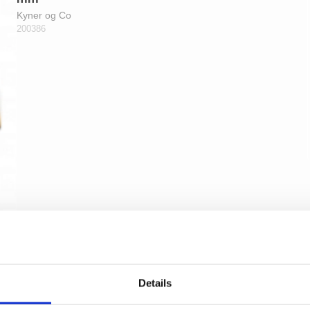
Kyner og Co
200386
Details
Brevindkast med klap - Blank krom - BAL -