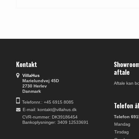
Kontakt
Showroom 
aftale
VillaHus
Marielundvej 45D
Aftale kan b
2730 Herlev
Danmark
Telefonnr.: +45 6915 8085
Telefon å
E-mail
:
kontakt@villahus.dk
Telefon 691
CVR-nummer: DK39186454
Bankoplysninger: 3409 12533691
Mandag
Tirsdag