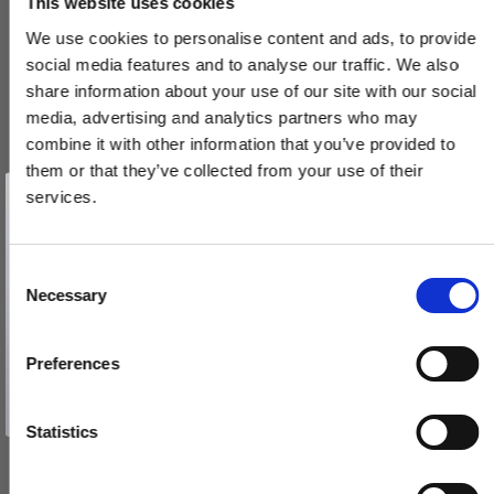
This website uses cookies
We use cookies to personalise content and ads, to provide
social media features and to analyse our traffic. We also
share information about your use of our site with our social
media, advertising and analytics partners who may
combine it with other information that you’ve provided to
them or that they’ve collected from your use of their
Vind et gavekort
på 1000 kr.
services.
Få inspiration og gode tilbud direkte i din indbakke. Tilmeld dig
Brevindkast med klap - Blank krom - BAL - Model 1261 - 330 x
nyhedsbrevet og deltag automatisk i lodtrækningen om et
gavekort på 1.000 kr.
77 mm
Afmeld dig når som helst. Vinderen trækkes den sidste hverdag i måneden.
Fornavn
C
1261-0100330-05
Necessary
o
Email
n
870,00 DKK
s
Preferences
392,00 DKK
e
TILMELD MIG
n
Nej tak
VIS PRODUKT
t
Statistics
S
e