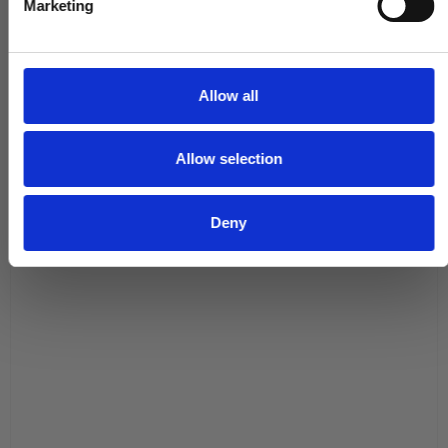
Marketing
l
e
c
t
Allow all
i
o
Allow selection
n
Deny