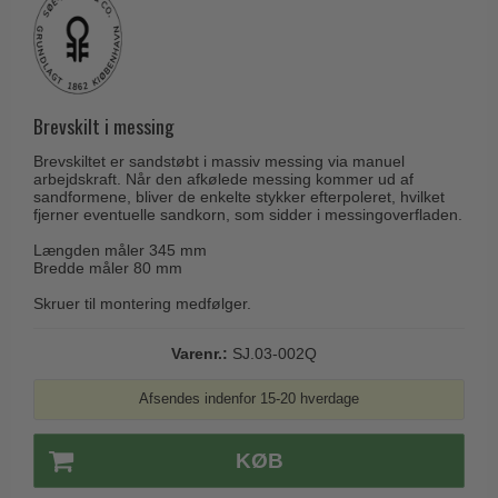
Husnumre
Knud Holscher dørgreb
Delfin & Hvalros
Brevindkast
Olivari
Gio Ponti LAMA
Ringetryk
Turnstyle Designs
Medici dørgreb
Postkasser
Brevskilt i messing
RANDI dørgreb
Svanemøllen træ dørgreb
Dørhængsler
Brevskiltet er sandstøbt i massiv messing via manuel
RDS Italienske dørgreb
Weingarden dørgreb
arbejdskraft. Når den afkølede messing kommer ud af
Skruer
sandformene, bliver de enkelte stykker efterpoleret, hvilket
Samuel Heath produkter
fjerner eventuelle sandkorn, som sidder i messingoverfladen.
Østerbro træ dørgreb
Knager & Kroge
Sibes Metall
Længden måler 345 mm
Dørgreb Buster+Punch
Bredde måler 80 mm
Hattehylder
Søe-Jensen & Co.
DND dørgreb
Skruer til montering medfølger.
Kahytskrog
Valli & Valli dørgreb
Formani dørgreb
Messing pudsemiddel
YOUNG dørgreb
Varenr.:
SJ.03-002Q
FSB dørgreb
VONSILD Møbelgreb
Afsendes indenfor 15-20 hverdage
Randi Classic Line
Turnstyle Designs Dørgreb
KØB
Paskvilgreb - Terrasse