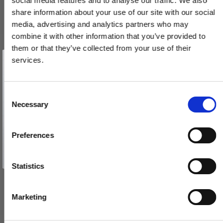
social media features and to analyse our traffic. We also
share information about your use of our site with our social
media, advertising and analytics partners who may
combine it with other information that you’ve provided to
them or that they’ve collected from your use of their
Vind et gavekort
på 1000 kr.
services.
Få inspiration og gode tilbud direkte i din indbakke. Tilmeld dig
nyhedsbrevet og deltag automatisk i lodtrækningen om et
gavekort på 1.000 kr.
Afmeld dig når som helst. Vinderen trækkes den sidste hverdag i måneden.
Fornavn
C
Necessary
o
Email
n
s
Preferences
e
TILMELD MIG
n
Nej tak
t
Statistics
S
e
Marketing
l
e