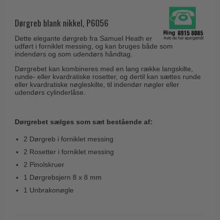
Husnumre
Knud Holscher dørgreb
Delfin & Hvalros
Brevindkast
Dørgreb blank nikkel, P6056
Olivari
Gio Ponti LAMA
Ringetryk
Dette elegante dørgreb fra Samuel Heath er
Turnstyle Designs
Medici dørgreb
udført i forniklet messing, og kan bruges både som
Postkasser
indendørs og som udendørs håndtag.
RANDI dørgreb
Svanemøllen træ dørgreb
Dørgrebet kan kombineres med en lang række langskilte,
Dørhængsler
RDS Italienske dørgreb
runde- eller kvardratiske rosetter, og dertil kan sættes runde
Weingarden dørgreb
eller kvardratiske nøgleskilte, til indendør nøgler eller
Skruer
Samuel Heath produkter
udendørs cylinderlåse.
Østerbro træ dørgreb
Knager & Kroge
Sibes Metall
Dørgreb Buster+Punch
Hattehylder
Dørgrebet sælges som sæt bestående af:
Søe-Jensen & Co.
DND dørgreb
Kahytskrog
Valli & Valli dørgreb
2 Dørgreb i forniklet messing
Formani dørgreb
2 Rosetter i forniklet messing
Messing pudsemiddel
YOUNG dørgreb
FSB dørgreb
2 Pinolskruer
VONSILD Møbelgreb
1 Dørgrebsjern 8 x 8 mm
Randi Classic Line
1 Unbrakonøgle
Turnstyle Designs Dørgreb
Paskvilgreb - Terrasse