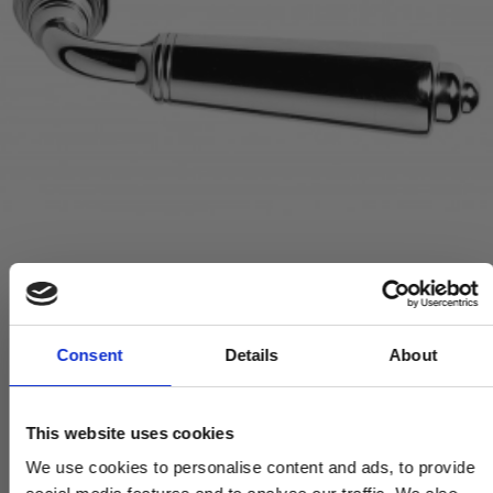
Dørhåndtag - Indendørs / Udendørs - Krom 127 mm (P6973)
Consent
Details
About
P6973-CP
This website uses cookies
2.170,00 DKK
We use cookies to personalise content and ads, to provide
VIS PRODUKT