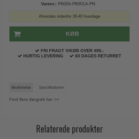
Varenr.:
P6056-P8001A-PN
Trædørgreb på Langskilt
Udendørs dørgreb
Afsendes indenfor 30-40 hverdage
KØB
FRI FRAGT V/KØB OVER 499,-
HURTIG LEVERING
60 DAGES RETURRET
Beskrivelse
Specifikationer
Find flere dørgreb her >>
Relaterede produkter