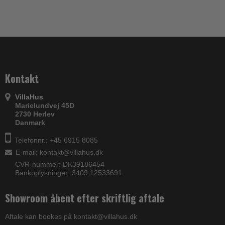
Kontakt
VillaHus
Marielundvej 45D
2730 Herlev
Danmark
Telefonnr.: +45 6915 8085
E-mail
:
kontakt@villahus.dk
CVR-nummer: DK39186454
Bankoplysninger: 3409 12533691
Showroom åbent efter skriftlig aftale
Aftale kan bookes på kontakt@villahus.dk