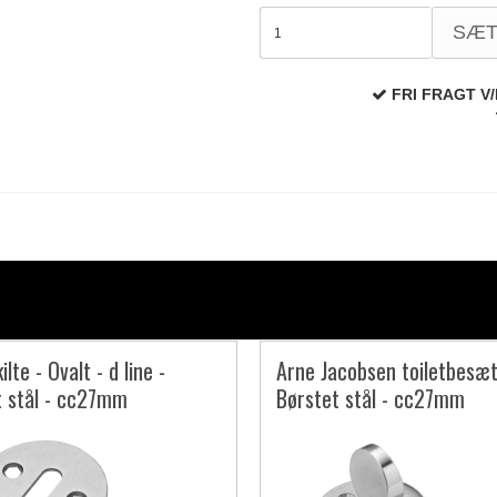
SÆ
FRI FRAGT V/
lte - Ovalt - d line -
Arne Jacobsen toiletbesæt
t stål - cc27mm
Børstet stål - cc27mm