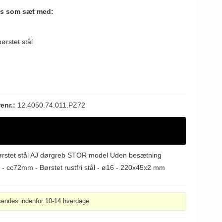
es som sæt med:
ørstet stål
renr.:
12.4050.74.011.PZ72
rstet stål AJ dørgreb STOR model Uden besætning
 - cc72mm - Børstet rustfri stål - ø16 - 220x45x2 mm
sendes indenfor 10-14 hverdage