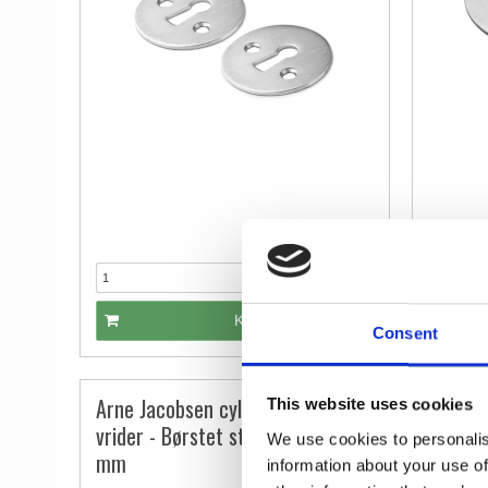
493,00 DKK
Sæt
KØB
Consent
Arne Jacobsen cylinderring &
This website uses cookies
vrider - Børstet stål - Oval 2-18
We use cookies to personalis
mm
information about your use of