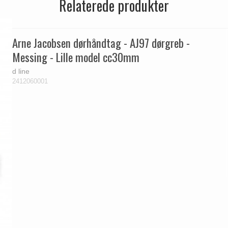
Relaterede produkter
Arne Jacobsen dørhåndtag - AJ97 dørgreb -
Messing - Lille model cc30mm
d line
2412060001