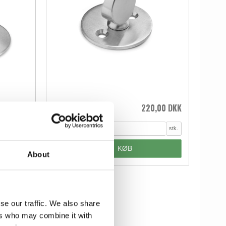
,00 DKK
220,00 DKK
Sæt
stk.
KØB
About
se our traffic. We also share
ers who may combine it with