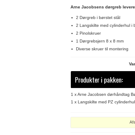
Arne Jacobsens dørgreb lever
2 Dørgreb i børstet stål
2 Langskilte med cylinderhul i b
2 Pinolskruer
1 Dørgrebsjern 8 x 8 mm
Diverse skruer til montering
Va
Produkter i pakken:
1 x
Arne Jacobsen dørhåndtag Bø
1 x
Langskilte med PZ cylinderhul
Af