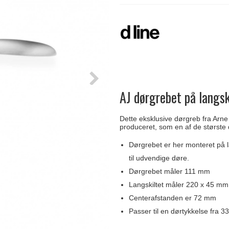
Delfin & Hvalros
Skruer
Sibes Metall
Formani dørgreb
Gio Ponti LAMA
Knager & Kroge
Søe-Jensen & Co.
FSB dørgreb
AJ dørgrebet på langsk
Dette eksklusive dørgreb fra Arne
produceret, som en af de største 
Dørgrebet er her monteret på la
til udvendige døre.
Dørgrebet måler 111 mm
Langskiltet måler 220 x 45 mm
Centerafstanden er 72 mm
Passer til en dørtykkelse fra 3