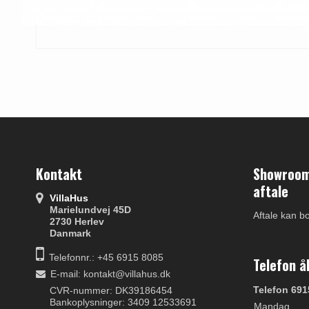
Kontakt
Showroom 
aftale
VillaHus
Marielundvej 45D
Aftale kan b
2730 Herlev
Danmark
Telefonnr.: +45 6915 8085
Telefon å
E-mail
:
kontakt@villahus.dk
Telefon 691
CVR-nummer: DK39186454
Bankoplysninger: 3409 12533691
Mandag