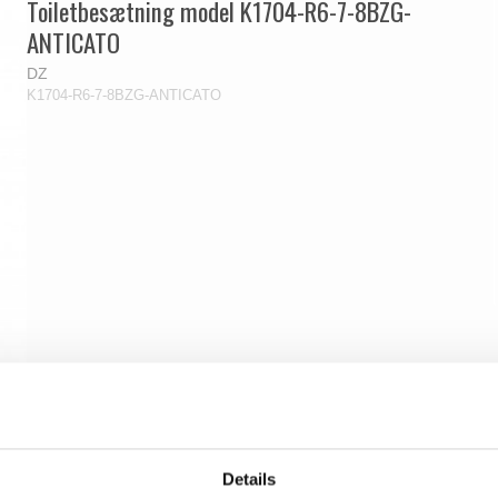
Toiletbesætning model K1704-R6-7-8BZG-
ANTICATO
DZ
K1704-R6-7-8BZG-ANTICATO
Details