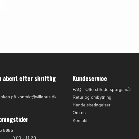
åbent efter skriftlig
Kundeservice
FAQ - Ofte stillede spørgsmål
ookes på kontakt@villahus.dk
Retur og ombytning
Handelsbetingelser
Om os
bningstider
Kontakt
5 8085
9.00 - 11.30