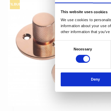
TILBUD
This website uses cookies
We use cookies to personalis
information about your use of
other information that you’ve
C
Necessary
o
n
s
e
n
t
Deny
S
e
l
e
c