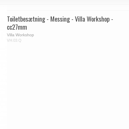
Toiletbesætning - Messing - Villa Workshop -
cc27mm
Villa Workshop
VH.03.Q