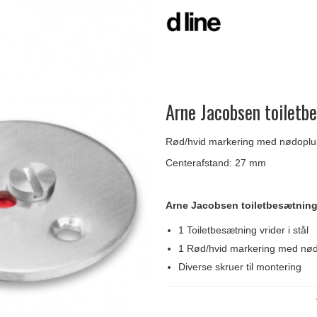
Delfin & Hvalros
Skruer
Sibes Metall
Formani dørgreb
Gio Ponti LAMA
Knager & Kroge
Søe-Jensen & Co.
FSB dørgreb
Arne Jacobsen toiletb
Rød/hvid markering med nødopluk
Centerafstand: 27 mm
Arne Jacobsen toiletbesætning
1 Toiletbesætning vrider i stål
1 Rød/hvid markering med nødo
Diverse skruer til montering