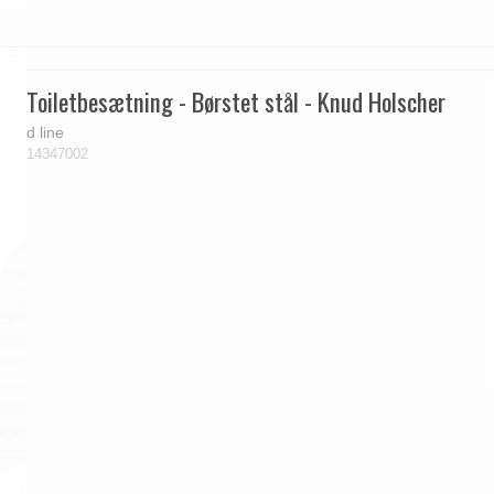
Toiletbesætning - Børstet stål - Knud Holscher
d line
14347002