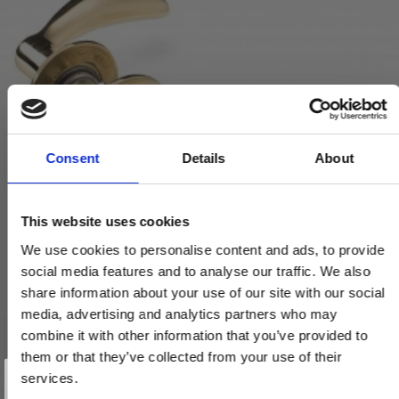
Consent
Details
About
This website uses cookies
We use cookies to personalise content and ads, to provide
social media features and to analyse our traffic. We also
share information about your use of our site with our social
media, advertising and analytics partners who may
combine it with other information that you’ve provided to
Arne Jacobsen dørhåndtag - AJ97 dørgreb - Messing - Lille
them or that they’ve collected from your use of their
Vind et gavekort
model cc30mm
på 1000 kr.
services.
2412060001
Få inspiration og gode tilbud direkte i din indbakke. Tilmeld dig