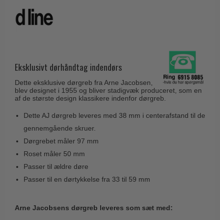
Husnumre
Knud Holscher dørgreb
Delfin & Hvalros
Brevindkast
Olivari
Gio Ponti LAMA
Ringetryk
Turnstyle Designs
Medici dørgreb
Postkasser
RANDI dørgreb
Svanemøllen træ dørgreb
Eksklusivt dørhåndtag indendørs
Dørhængsler
RDS Italienske dørgreb
Weingarden dørgreb
Dette eksklusive dørgreb fra Arne Jacobsen,
Skruer
Samuel Heath produkter
blev designet i 1955 og bliver stadigvæk produceret, som en
Østerbro træ dørgreb
af de største design klassikere indenfor dørgreb.
Knager & Kroge
Sibes Metall
Dørgreb Buster+Punch
Dette AJ dørgreb leveres med 38 mm i centerafstand til de
Hattehylder
Søe-Jensen & Co.
DND dørgreb
gennemgående skruer.
Kahytskrog
Valli & Valli dørgreb
Dørgrebet måler 97 mm
Formani dørgreb
Messing pudsemiddel
Roset måler 50 mm
YOUNG dørgreb
FSB dørgreb
Passer til ældre døre
VONSILD Møbelgreb
Randi Classic Line
Passer til en dørtykkelse fra 33 til 59 mm
Turnstyle Designs Dørgreb
Arne Jacobsens dørgreb leveres som sæt med:
Paskvilgreb - Terrasse