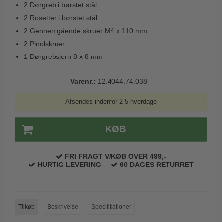
2 Dørgreb i børstet stål
Trædørgreb på Langskilt
2 Rosetter i børstet stål
Udendørs dørgreb
2 Gennemgående skruer M4 x 110 mm
2 Pinolskruer
1 Dørgrebsjern 8 x 8 mm
Varenr.:
12.4044.74.038
Afsendes indenfor 2-5 hverdage
KØB
FRI FRAGT V/KØB OVER 499,-
HURTIG LEVERING
60 DAGES RETURRET
Tilkøb
Beskrivelse
Specifikationer