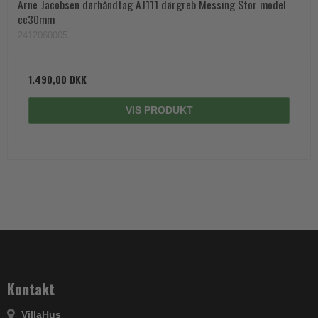
Arne Jacobsen dørhåndtag AJ111 dørgreb Messing Stor model
cc30mm
2412060005
1.490,00 DKK
VIS PRODUKT
Kontakt
VillaHus