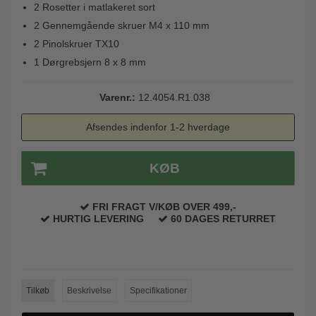
2 Rosetter i matlakeret sort
Trædørgreb på Langskilt
2 Gennemgående skruer M4 x 110 mm
Udendørs dørgreb
2 Pinolskruer TX10
1 Dørgrebsjern 8 x 8 mm
Varenr.:
12.4054.R1.038
Afsendes indenfor 1-2 hverdage
KØB
FRI FRAGT V/KØB OVER 499,-
HURTIG LEVERING
60 DAGES RETURRET
Tilkøb
Beskrivelse
Specifikationer