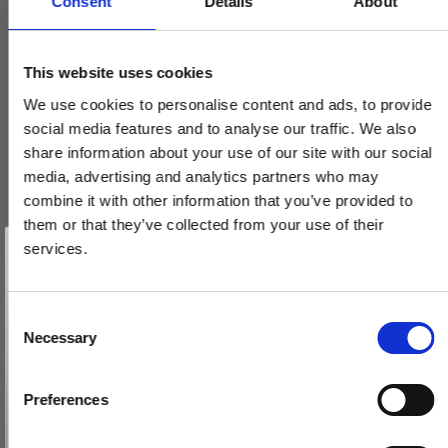
Consent
Details
About
Arne Jacobsen dørhåndtag - AJ97 dørgreb - Messing - Lille
This website uses cookies
model cc30mm
2412060001
We use cookies to personalise content and ads, to provide
social media features and to analyse our traffic. We also
share information about your use of our site with our social
1.360,00 DKK
media, advertising and analytics partners who may
combine it with other information that you’ve provided to
VIS PRODUKT
them or that they’ve collected from your use of their
Vind et gavekort
på 1000 kr.
services.
Få inspiration og gode tilbud direkte i din indbakke. Tilmeld dig
nyhedsbrevet og deltag automatisk i lodtrækningen om et
gavekort på 1.000 kr.
Afmeld dig når som helst. Vinderen trækkes den sidste hverdag i måneden.
Fornavn
C
Necessary
o
Email
n
s
Preferences
e
TILMELD MIG
n