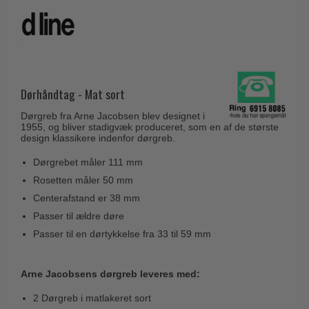
Husnumre
Knud Holscher dørgreb
Delfin & Hvalros
Brevindkast
Olivari
Gio Ponti LAMA
Ringetryk
Turnstyle Designs
Medici dørgreb
Postkasser
RANDI dørgreb
Svanemøllen træ dørgreb
Dørhåndtag - Mat sort
Dørhængsler
RDS Italienske dørgreb
Weingarden dørgreb
Dørgreb fra Arne Jacobsen blev designet i
Skruer
Samuel Heath produkter
1955, og bliver stadigvæk produceret, som en af de største
Østerbro træ dørgreb
design klassikere indenfor dørgreb.
Knager & Kroge
Sibes Metall
Dørgreb Buster+Punch
Dørgrebet måler 111 mm
Hattehylder
Søe-Jensen & Co.
DND dørgreb
Rosetten måler 50 mm
Kahytskrog
Valli & Valli dørgreb
Centerafstand er 38 mm
Formani dørgreb
Messing pudsemiddel
Passer til ældre døre
YOUNG dørgreb
FSB dørgreb
Passer til en dørtykkelse fra 33 til 59 mm
VONSILD Møbelgreb
Randi Classic Line
Turnstyle Designs Dørgreb
Arne Jacobsens dørgreb leveres med:
Paskvilgreb - Terrasse
2 Dørgreb i matlakeret sort