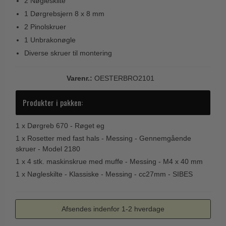
2 Nøgleskilte
Trædørgreb på Langskilt
1 Dørgrebsjern 8 x 8 mm
Udendørs dørgreb
2 Pinolskruer
1 Unbrakonøgle
Diverse skruer til montering
Varenr.:
OESTERBRO2101
Produkter i pakken:
1 x
Dørgreb 670 - Røget eg
1 x
Rosetter med fast hals - Messing - Gennemgående
skruer - Model 2180
1 x
4 stk. maskinskrue med muffe - Messing - M4 x 40 mm
1 x
Nøgleskilte - Klassiske - Messing - cc27mm - SIBES
Afsendes indenfor 1-2 hverdage