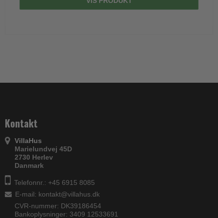
VIS PRODUKT
Kontakt
VillaHus
Marielundvej 45D
2730 Herlev
Danmark
Telefonnr.: +45 6915 8085
E-mail
:
kontakt@villahus.dk
CVR-nummer: DK39186454
Bankoplysninger: 3409 12533691