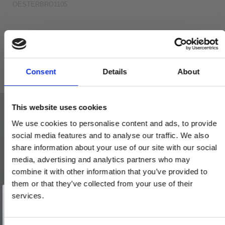
OESTERBRO1105
990,00 DKK
VIS PRODUKT
Consent
Details
About
This website uses cookies
We use cookies to personalise content and ads, to provide
social media features and to analyse our traffic. We also
share information about your use of our site with our social
media, advertising and analytics partners who may
combine it with other information that you’ve provided to
them or that they’ve collected from your use of their
Vind et gavekort
på 1000 kr.
services.
Få inspiration og gode tilbud direkte i din indbakke. Tilmeld dig
nyhedsbrevet og deltag automatisk i lodtrækningen om et
gavekort på 1.000 kr.
Afmeld dig når som helst. Vinderen trækkes den sidste hverdag i måneden.