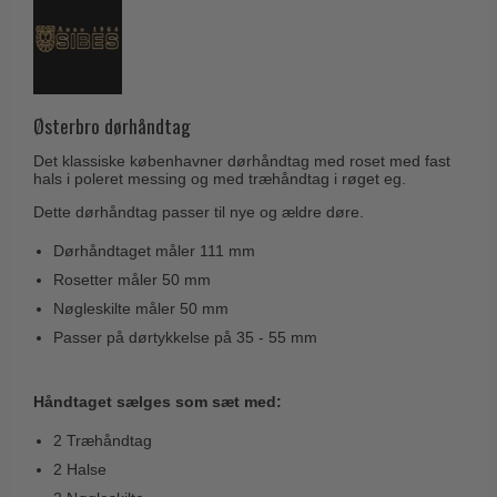
Husnumre
Knud Holscher dørgreb
Delfin & Hvalros
Brevindkast
Olivari
Gio Ponti LAMA
Ringetryk
Turnstyle Designs
Medici dørgreb
Postkasser
Østerbro dørhåndtag
RANDI dørgreb
Svanemøllen træ dørgreb
Dørhængsler
Det klassiske københavner dørhåndtag med roset med fast
RDS Italienske dørgreb
Weingarden dørgreb
hals i poleret messing og med træhåndtag i røget eg.
Skruer
Samuel Heath produkter
Dette dørhåndtag passer til nye og ældre døre.
Østerbro træ dørgreb
Knager & Kroge
Sibes Metall
Dørhåndtaget måler 111 mm
Dørgreb Buster+Punch
Hattehylder
Søe-Jensen & Co.
Rosetter måler 50 mm
DND dørgreb
Kahytskrog
Nøgleskilte måler 50 mm
Valli & Valli dørgreb
Formani dørgreb
Passer på dørtykkelse på 35 - 55 mm
Messing pudsemiddel
YOUNG dørgreb
FSB dørgreb
VONSILD Møbelgreb
Håndtaget sælges som sæt med:
Randi Classic Line
2 Træhåndtag
Turnstyle Designs Dørgreb
2 Halse
Paskvilgreb - Terrasse