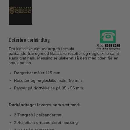
Husnumre
Knud Holscher dørgreb
Delfin & Hvalros
Brevindkast
Olivari
Gio Ponti LAMA
Ringetryk
Turnstyle Designs
Medici dørgreb
Postkasser
RANDI dørgreb
Svanemøllen træ dørgreb
Østerbro dørhåndtag
Dørhængsler
RDS Italienske dørgreb
Weingarden dørgreb
Det klassiske almuedørgreb i smukt
Skruer
Samuel Heath produkter
palisandertræ og med klassiske rosetter og nøgleskilte samt
Østerbro træ dørgreb
slank glat hals. Messing er ulakeret så den med tiden får en
Knager & Kroge
Sibes Metall
smuk patina.
Dørgreb Buster+Punch
Hattehylder
Søe-Jensen & Co.
Dørgrebet måler 115 mm
DND dørgreb
Kahytskrog
Rosetter og nøgleskilte måler 50 mm
Valli & Valli dørgreb
Formani dørgreb
Passer på dørtykkelse på 35 - 55 mm.
Messing pudsemiddel
YOUNG dørgreb
FSB dørgreb
VONSILD Møbelgreb
Dørhåndtaget leveres som sæt med:
Randi Classic Line
2 Trægreb i palisandertræ
Turnstyle Designs Dørgreb
2 Rosetter i ornamenteret messing
Paskvilgreb - Terrasse