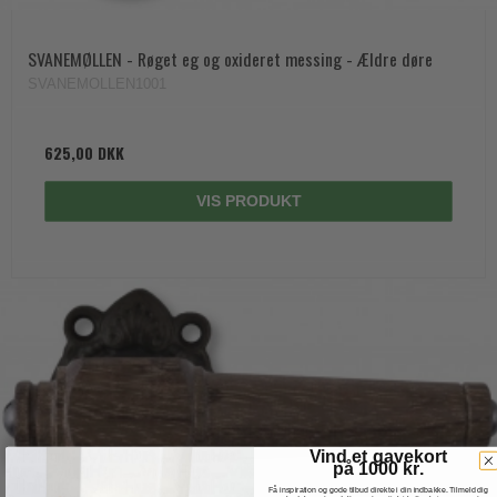
SVANEMØLLEN - Røget eg og oxideret messing - Ældre døre
SVANEMOLLEN1001
625,00 DKK
VIS PRODUKT
Vind et gavekort
på 1000 kr.
Få inspiration og gode tilbud direkte i din indbakke. Tilmeld dig