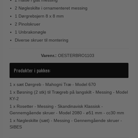
2 Halse i glat messing
Trædørgreb på Langskilt
2 Nøgleskilte i ornamenteret messing
Udendørs dørgreb
1 Dørgrebsjern 8 x 8 mm
2 Pinolskruer
1 Unbrakonøgle
Diverse skruer til montering
Varenr.:
OESTERBRO1103
Produkter i pakken:
1 x
sæt Dørgreb - Mahogni Træ - Model 670
1 x
Bøsning (2 stk) til Trægreb på langskilt - Messing - Model
KY-2
1 x
Rosetter - Messing - Skandinavisk Klassisk -
Gennemgående skruer - Model 2080 - ø51 mm - cc30 mm
1 x
Nøgleskilte (sæt) - Messing - Gennemgående skruer -
SIBES