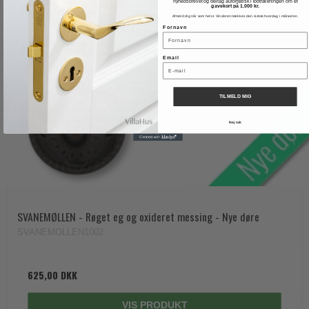
nyhedsbrevet og deltag automatisk i lodtrækningen om et
gavekort på 1.000 kr.
Afmeld dig når som helst. Vinderen trækkes den sidste hverdag i måneden.
Fornavn
Email
TILMELD MIG
Nej tak
SVANEMØLLEN - Røget eg og oxideret messing - Nye døre
SVANEMOLLEN1002
625,00 DKK
VIS PRODUKT