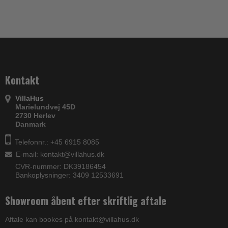
Kontakt
VillaHus
Marielundvej 45D
2730 Herlev
Danmark
Telefonnr.: +45 6915 8085
E-mail
:
kontakt@villahus.dk
CVR-nummer: DK39186454
Bankoplysninger: 3409 12533691
Showroom åbent efter skriftlig aftale
Aftale kan bookes på kontakt@villahus.dk