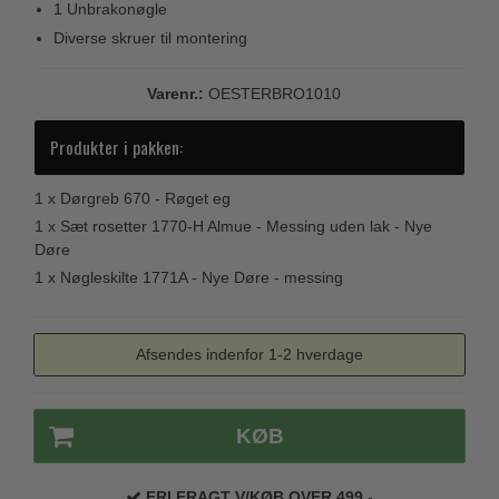
1 Unbrakonøgle
Trædørgreb på Langskilt
Diverse skruer til montering
Udendørs dørgreb
Varenr.:
OESTERBRO1010
Produkter i pakken:
1 x
Dørgreb 670 - Røget eg
1 x
Sæt rosetter 1770-H Almue - Messing uden lak - Nye
Døre
1 x
Nøgleskilte 1771A - Nye Døre - messing
Afsendes indenfor 1-2 hverdage
KØB
FRI FRAGT V/KØB OVER 499,-