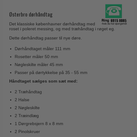
Husnumre
Knud Holscher dørgreb
Delfin & Hvalros
Brevindkast
Østerbro dørhåndtag
Olivari
Gio Ponti LAMA
Ringetryk
Det klassiske københavner dørhåndtag med
Turnstyle Designs
Medici dørgreb
roset i poleret messing, og med træhåndtag i røget eg.
Postkasser
RANDI dørgreb
Dette dørhåndtag passer til nye døre.
Svanemøllen træ dørgreb
Dørhængsler
RDS Italienske dørgreb
Weingarden dørgreb
Dørhåndtaget måler 111 mm
Skruer
Samuel Heath produkter
Rosetter måler 50 mm
Østerbro træ dørgreb
Knager & Kroge
Nøgleskilte måler 45 mm
Sibes Metall
Dørgreb Buster+Punch
Passer på dørtykkelse på 35 - 55 mm
Hattehylder
Søe-Jensen & Co.
DND dørgreb
Håndtaget sælges som sæt med:
Kahytskrog
Valli & Valli dørgreb
Formani dørgreb
2 Træhåndtag
Messing pudsemiddel
YOUNG dørgreb
2 Halse
FSB dørgreb
VONSILD Møbelgreb
2 Nøgleskilte
Randi Classic Line
2 Træindlæg
Turnstyle Designs Dørgreb
1 Dørgrebsjern 8 x 8 mm
2 Pinolskruer
Paskvilgreb - Terrasse