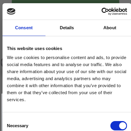
VIS PRODUKT
Consent
Details
About
This website uses cookies
We use cookies to personalise content and ads, to provide
social media features and to analyse our traffic. We also
share information about your use of our site with our social
media, advertising and analytics partners who may
combine it with other information that you’ve provided to
them or that they’ve collected from your use of their
Vind et gavekort
på 1000 kr.
services.
Få inspiration og gode tilbud direkte i din indbakke. Tilmeld dig
nyhedsbrevet og deltag automatisk i lodtrækningen om et
gavekort på 1.000 kr.
Afmeld dig når som helst. Vinderen trækkes den sidste hverdag i måneden.
Fornavn
C
Necessary
o