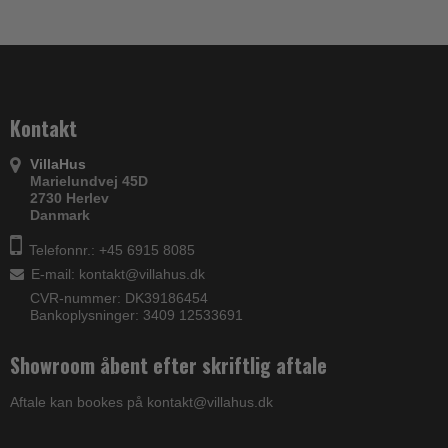
Kontakt
VillaHus
Marielundvej 45D
2730 Herlev
Danmark
Telefonnr.: +45 6915 8085
E-mail
:
kontakt@villahus.dk
CVR-nummer: DK39186454
Bankoplysninger: 3409 12533691
Showroom åbent efter skriftlig aftale
Aftale kan bookes på kontakt@villahus.dk