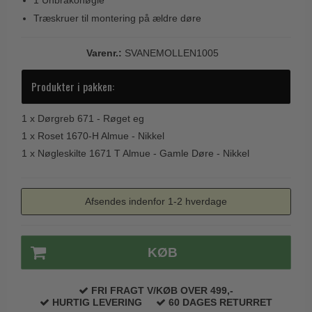
1 Unbrakonøgle
Trædørgreb på Langskilt
Træskruer til montering på ældre døre
Udendørs dørgreb
Varenr.:
SVANEMOLLEN1005
Produkter i pakken:
1 x
Dørgreb 671 - Røget eg
1 x
Roset 1670-H Almue - Nikkel
1 x
Nøgleskilte 1671 T Almue - Gamle Døre - Nikkel
Afsendes indenfor 1-2 hverdage
KØB
FRI FRAGT V/KØB OVER 499,-
HURTIG LEVERING
60 DAGES RETURRET