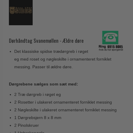
Husnumre
Knud Holscher dørgreb
Delfin & Hvalros
Brevindkast
Olivari
Gio Ponti LAMA
Ringetryk
Turnstyle Designs
Medici dørgreb
Postkasser
RANDI dørgreb
Svanemøllen træ dørgreb
Dørhåndtag Svanemøllen - Ældre døre
Dørhængsler
RDS Italienske dørgreb
Weingarden dørgreb
Det klassiske spidse trædørgreb i røget
Skruer
Samuel Heath produkter
Østerbro træ dørgreb
eg med roset og nøgleskilte i ornamenteret forniklet
Knager & Kroge
Sibes Metall
messing. Passer til ældre døre.
Dørgreb Buster+Punch
Hattehylder
Søe-Jensen & Co.
DND dørgreb
Kahytskrog
Valli & Valli dørgreb
Dørgrebene sælges som sæt med:
Formani dørgreb
Messing pudsemiddel
YOUNG dørgreb
2 Træ dørgreb i røget eg
FSB dørgreb
2 Rosetter i ulakeret ornamenteret forniklet messing
VONSILD Møbelgreb
Randi Classic Line
2 Nøgleskilte i ulakeret ornamenteret forniklet messing
1 Dørgrebsjern 8 x 8 mm
Turnstyle Designs Dørgreb
2 Pinolskruer
Paskvilgreb - Terrasse