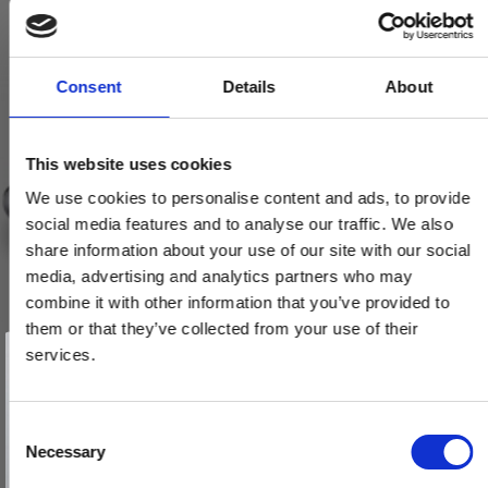
Consent
Details
About
This website uses cookies
We use cookies to personalise content and ads, to provide
social media features and to analyse our traffic. We also
share information about your use of our site with our social
media, advertising and analytics partners who may
combine it with other information that you’ve provided to
them or that they’ve collected from your use of their
Vind et gavekort
på 1000 kr.
services.
Få inspiration og gode tilbud direkte i din indbakke. Tilmeld dig
nyhedsbrevet og deltag automatisk i lodtrækningen om et
gavekort på 1.000 kr.
Afmeld dig når som helst. Vinderen trækkes den sidste hverdag i måneden.
Fornavn
C
Necessary
o
Email
n