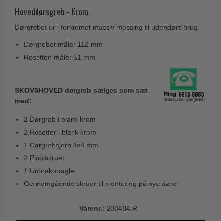
Husnumre
Knud Holscher dørgreb
Hoveddørsgreb - Krom
Delfin & Hvalros
Brevindkast
Olivari
Dørgrebet er i forkromet massiv messing til udendørs brug.
Gio Ponti LAMA
Ringetryk
Turnstyle Designs
Dørgrebet måler 112 mm
Medici dørgreb
Postkasser
RANDI dørgreb
Rosetten måler 51 mm
Svanemøllen træ dørgreb
Dørhængsler
RDS Italienske dørgreb
Weingarden dørgreb
Skruer
Samuel Heath produkter
SKOVSHOVED dørgreb sælges som sæt
Østerbro træ dørgreb
med:
Knager & Kroge
Sibes Metall
Dørgreb Buster+Punch
2 Dørgreb i blank krom
Hattehylder
Søe-Jensen & Co.
DND dørgreb
2 Rosetter i blank krom
Kahytskrog
Valli & Valli dørgreb
1 Dørgrebsjern 8x8 mm
Formani dørgreb
Messing pudsemiddel
YOUNG dørgreb
2 Pinolskruer
FSB dørgreb
1 Unbrakonøgle
VONSILD Møbelgreb
Randi Classic Line
Gennemgående skruer til montering på nye døre
Turnstyle Designs Dørgreb
Varenr.:
200484.R
Paskvilgreb - Terrasse