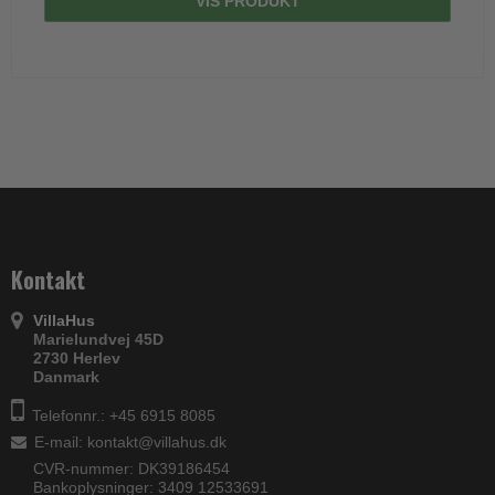
VIS PRODUKT
Kontakt
VillaHus
Marielundvej 45D
2730 Herlev
Danmark
Telefonnr.: +45 6915 8085
E-mail
:
kontakt@villahus.dk
CVR-nummer: DK39186454
Bankoplysninger: 3409 12533691