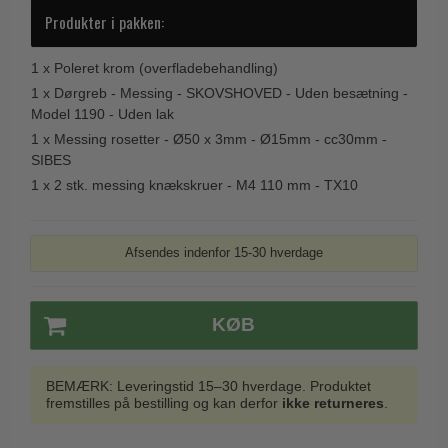
Trædørgreb på Langskilt
Produkter i pakken:
Udendørs dørgreb
1 x
Poleret krom (overfladebehandling)
1 x
Dørgreb - Messing - SKOVSHOVED - Uden besætning -
Model 1190 - Uden lak
1 x
Messing rosetter - Ø50 x 3mm - Ø15mm - cc30mm -
SIBES
1 x
2 stk. messing knækskruer - M4 110 mm - TX10
Afsendes indenfor 15-30 hverdage
KØB
BEMÆRK: Leveringstid 15–30 hverdage. Produktet
fremstilles på bestilling og kan derfor
ikke returneres
.