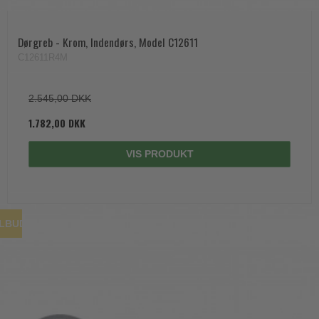
Dørgreb - Krom, Indendørs, Model C12611
C12611R4M
2.545,00 DKK
1.782,00 DKK
VIS PRODUKT
ILBUD