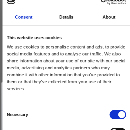
Consent
Details
About
This website uses cookies
We use cookies to personalise content and ads, to provide
social media features and to analyse our traffic. We also
share information about your use of our site with our social
media, advertising and analytics partners who may
combine it with other information that you’ve provided to
them or that they’ve collected from your use of their
Vind et gavekort
Randi Komé dørgreb 107304XX 19mm, m/ massiv roset, CC30,
på 1000 kr.
services.
sæt
Få inspiration og gode tilbud direkte i din indbakke. Tilmeld dig
nyhedsbrevet og deltag automatisk i lodtrækningen om et
107304ABXX
gavekort på 1.000 kr.
Afmeld dig når som helst. Vinderen trækkes den sidste hverdag i måneden.
Fornavn
C
Necessary
o
1.485,00 DKK
Email
n
VIS PRODUKT
s