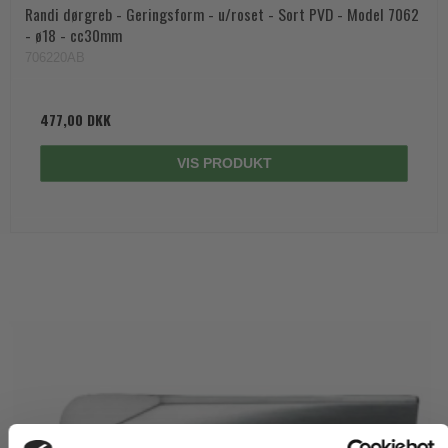
Randi dørgreb - Geringsform - u/roset - Sort PVD - Model 7062
- ø18 - cc30mm
706220AB
477,00 DKK
VIS PRODUKT