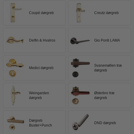
Trædørgreb på Langskilt
Coupé dørgreb
Creutz dørgreb
Udendørs dørgreb
Delfin & Hvalros
Gio Ponti LAMA
Svanemøllen træ
Medici dørgreb
dørgreb
Weingarden
Østerbro træ
dørgreb
dørgreb
Dørgreb
DND dørgreb
Buster+Punch