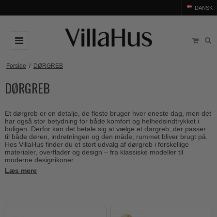
DANSK
DØRGREB
Forside
/
DØRGREB
DØRGREB
Arne Jacobsen dørgreb
DØRHAMMER
Messing dørgreb
MØBELGREB OG MØBELKNOPPER
Et dørgreb er en detalje, de fleste bruger hver eneste dag, men det
Sorte dørgreb
Møbelgreb
BADEVÆRELSE
har også stor betydning for både komfort og helhedsindtrykket i
boligen. Derfor kan det betale sig at vælge et dørgreb, der passer
Stål dørgreb
Møbelknopper
til både døren, indretningen og den måde, rummet bliver brugt på.
TILBEHØR
Hos VillaHus finder du et stort udvalg af dørgreb i forskellige
Træ dørgreb
materialer, overflader og design – fra klassiske modeller til
Skålgreb
Rosetter
BRANDS
moderne designikoner.
Bakelit dørgreb
Skydedørsskål
Læs mere
Langskilte
Arne Jacobsen dørgreb
OUTLET
Porcelæn dørgreb
T-bar Møbelgreb
Nøgleskilte
Buster+Punch
Outlet dørgreb
Kobber dørgreb
Toiletbesætning
COMIT dørgreb
Outlet dørtilbehør
Krom & Nikkel dørgreb