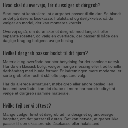
Hvad skal du overveje, før du vælger et dørgreb?
Start med at kontrollere, at dørgrebet passer til din dør. Se blandt
andet på dørens låsekasse, hulafstand og dørtykkelse, så du
vælger en model, der kan monteres korrekt.
Overvej også, om du ønsker et dørgreb med langskilt eller
separate rosetter, og vælg en overflade, der passer til både den
daglige brug og boligens øvrige beslag.
Hvilket dørgreb passer bedst til dit hjem?
Materiale og overflade har stor betydning for det samlede udtryk.
Har du en klassisk bolig, vælger mange messing eller traditionelle
dørhåndtag med bløde former. Er indretningen mere moderne, er
sorte greb eller rustfrit stål ofte populære valg.
Har du allerede armaturer, møbelgreb eller andre beslag i en
bestemt overflade, kan det skabe et mere harmonisk udtryk at
vælge et dørgreb i samme materiale.
Hvilke fejl ser vi oftest?
Mange vælger først et dørgreb ud fra designet og undersøger
bagefter, om det passer til døren. Det kan betyde, at grebet ikke
passer til den eksisterende låsekasse eller hulafstand.