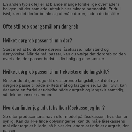
En anden typisk fejl er at blande mange forskellige overflader i
boligen, så det samlede udtryk bliver mindre harmonisk. Er du i
tvivl, kan det derfor betale sig at måle døren, inden du bestiller.
Ofte stillede spørgsmål om dørgreb
Hvilket dørgreb passer til min dør?
Start med at kontrollere dørens låsekasse, hulafstand og
dørtykkelse. Når de mål passer, kan du vælge det dørgreb og den
overflade, der passer bedst til din bolig og dine ønsker.
Hvilket dørgreb passer til mit eksisterende langskilt?
Ønsker du at genbruge dit eksisterende langskilt, skal det nye
dørgreb passe til både skiltets mål og fastgørelse. Er du i tvivl, kan
det være en fordel at udskifte både dørgreb og langskilt samtidig,
så delene passer sammen.
Hvordan finder jeg ud af, hvilken låsekasse jeg har?
Se efter producentens navn eller model på låsekassen, hvis den er
synlig. Kan du ikke finde oplysningerne, kan du måle låsekassens
mål eller tage et billede, så bliver det lettere at finde et dørgreb, der
passer.