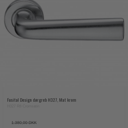
Fusital Design dørgreb H327, Mat krom
H327 R8 Cromsatin
1.380,00 DKK