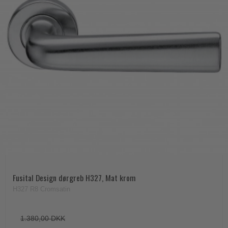
Fusital Design dørgreb H327, Mat krom
H327 R8 Cromsatin
1.380,00 DKK