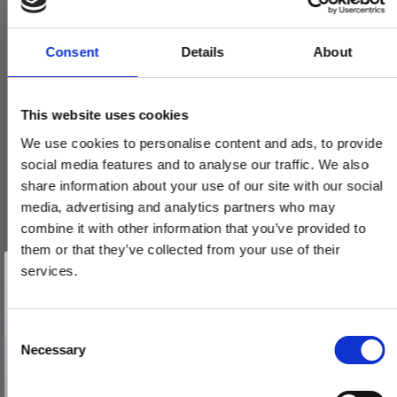
Consent
Details
About
This website uses cookies
We use cookies to personalise content and ads, to provide
social media features and to analyse our traffic. We also
share information about your use of our site with our social
media, advertising and analytics partners who may
combine it with other information that you’ve provided to
them or that they’ve collected from your use of their
Vind et gavekort
Randi Komé dørgreb 107304XX 19mm, m/ massiv roset, CC30,
på 1000 kr.
services.
sæt
Få inspiration og gode tilbud direkte i din indbakke. Tilmeld dig
nyhedsbrevet og deltag automatisk i lodtrækningen om et
107304ABXX
gavekort på 1.000 kr.
Afmeld dig når som helst. Vinderen trækkes den sidste hverdag i måneden.
Fornavn
C
Necessary
o
1.485,00 DKK
Email
n
VIS PRODUKT
s