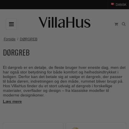
DANSK
DØRGREB
Forside
/
DØRGREB
DØRGREB
Arne Jacobsen dørgreb
DØRHAMMER
Messing dørgreb
MØBELGREB OG MØBELKNOPPER
Et dørgreb er en detalje, de fleste bruger hver eneste dag, men det
Sorte dørgreb
Møbelgreb
BADEVÆRELSE
har også stor betydning for både komfort og helhedsindtrykket i
boligen. Derfor kan det betale sig at vælge et dørgreb, der passer
Stål dørgreb
Møbelknopper
til både døren, indretningen og den måde, rummet bliver brugt på.
TILBEHØR
Hos VillaHus finder du et stort udvalg af dørgreb i forskellige
Træ dørgreb
materialer, overflader og design – fra klassiske modeller til
Skålgreb
Rosetter
BRANDS
moderne designikoner.
Bakelit dørgreb
Skydedørsskål
Læs mere
Langskilte
Arne Jacobsen dørgreb
OUTLET
Porcelæn dørgreb
T-bar Møbelgreb
Nøgleskilte
Buster+Punch
Outlet dørgreb
Kobber dørgreb
Toiletbesætning
COMIT dørgreb
Outlet dørtilbehør
Krom & Nikkel dørgreb