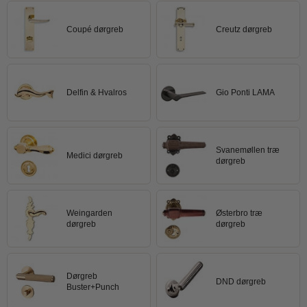
Trædørgreb på Langskilt
Coupé dørgreb
Creutz dørgreb
Udendørs dørgreb
Delfin & Hvalros
Gio Ponti LAMA
Svanemøllen træ
Medici dørgreb
dørgreb
Weingarden
Østerbro træ
dørgreb
dørgreb
Dørgreb
DND dørgreb
Buster+Punch