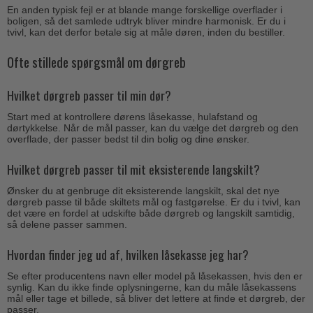
En anden typisk fejl er at blande mange forskellige overflader i
boligen, så det samlede udtryk bliver mindre harmonisk. Er du i
tvivl, kan det derfor betale sig at måle døren, inden du bestiller.
Ofte stillede spørgsmål om dørgreb
Hvilket dørgreb passer til min dør?
Start med at kontrollere dørens låsekasse, hulafstand og
dørtykkelse. Når de mål passer, kan du vælge det dørgreb og den
overflade, der passer bedst til din bolig og dine ønsker.
Hvilket dørgreb passer til mit eksisterende langskilt?
Ønsker du at genbruge dit eksisterende langskilt, skal det nye
dørgreb passe til både skiltets mål og fastgørelse. Er du i tvivl, kan
det være en fordel at udskifte både dørgreb og langskilt samtidig,
så delene passer sammen.
Hvordan finder jeg ud af, hvilken låsekasse jeg har?
Se efter producentens navn eller model på låsekassen, hvis den er
synlig. Kan du ikke finde oplysningerne, kan du måle låsekassens
mål eller tage et billede, så bliver det lettere at finde et dørgreb, der
passer.