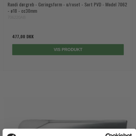
Randi dørgreb - Geringsform - u/roset - Sort PVD - Model 7062
- ø18 - cc30mm
706220AB
477,00 DKK
VIS PRODUKT