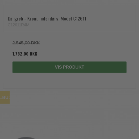
Dørgreb - Krom, Indendørs, Model C12611
C12611R4M
2.545,00 DKK
1.782,00 DKK
VIS PRODUKT
ILBUD