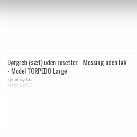
Dørgreb (sæt) uden rosetter - Messing uden lak
- Model TORPEDO Large
Kyner og Co
VH.08.1043.Q