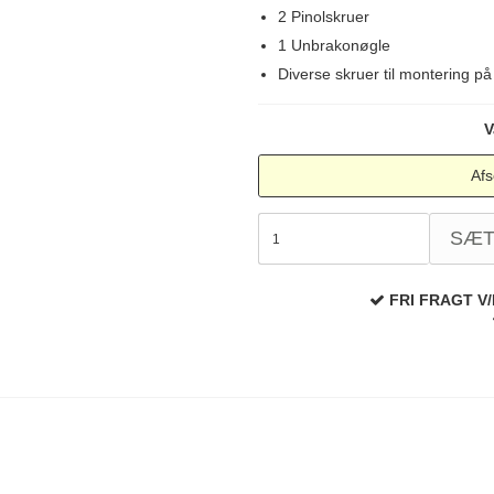
2 Pinolskruer
1 Unbrakonøgle
Diverse skruer til montering p
V
Afs
SÆ
FRI FRAGT V/