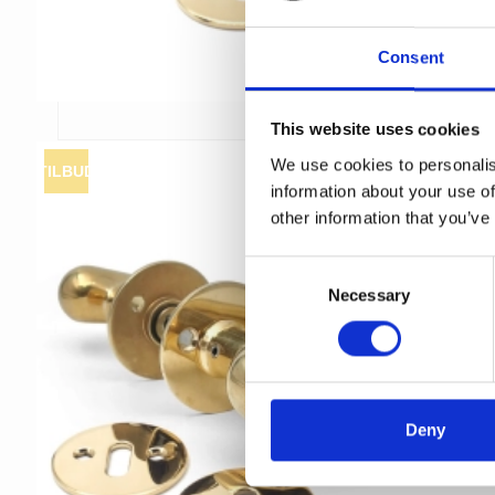
Consent
This website uses cookies
We use cookies to personalis
TILBUD
information about your use of
other information that you’ve
C
Necessary
o
n
s
e
n
t
Deny
S
e