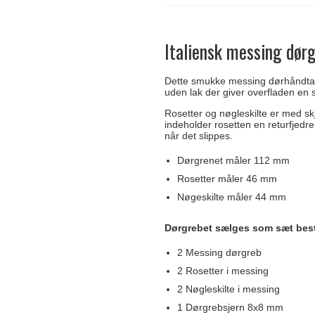
Delfin & Hvalros
Skruer
Sibes Metall
Formani dørgreb
Gio Ponti LAMA
Knager & Kroge
Søe-Jensen & Co.
FSB dørgreb
Italiensk messing dør
Dette smukke messing dørhåndtag 
uden lak der giver overfladen en
Rosetter og nøgleskilte er med sk
indeholder rosetten en returfjedre,
når det slippes.
Dørgrenet måler 112 mm
Rosetter måler 46 mm
Nøgeskilte måler 44 mm
Dørgrebet sælges som sæt bes
2 Messing dørgreb
2 Rosetter i messing
2 Nøgleskilte i messing
1 Dørgrebsjern 8x8 mm