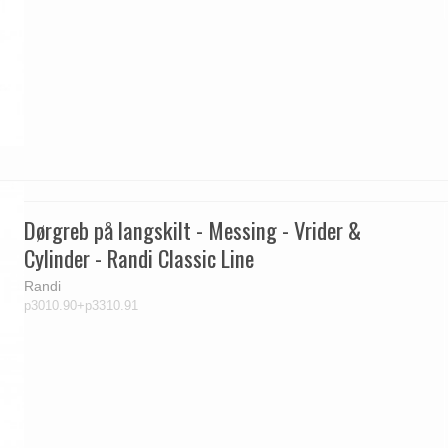
Dørgreb på langskilt - Messing - Vrider &
Cylinder - Randi Classic Line
Randi
p3010.90+p3310.91