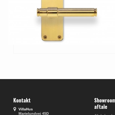
Kontakt
Showroom 
aftale
VillaHus
Marielundvej 45D