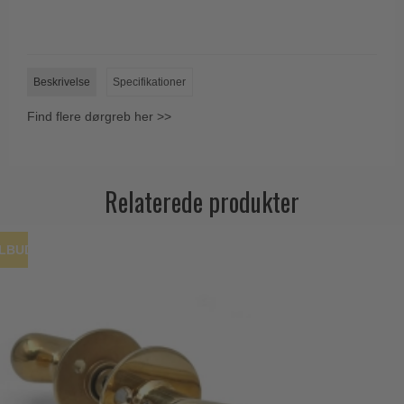
Trædørgreb på Langskilt
Udendørs dørgreb
Beskrivelse
Specifikationer
Find flere dørgreb her >>
Relaterede produkter
ILBUD