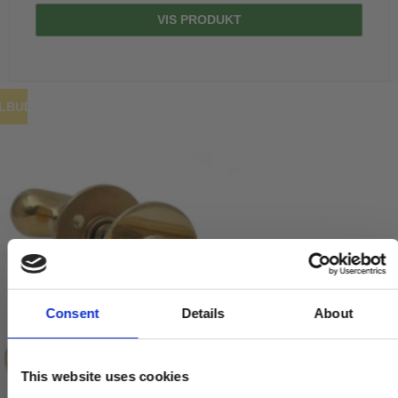
VIS PRODUKT
ILBUD
Consent
Details
About
This website uses cookies