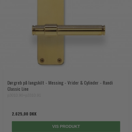
Dørgreb på langskilt - Messing - Vrider & Cylinder - Randi
Classic Line
p3010.90+p3310.91
2.625,00 DKK
VIS PRODUKT