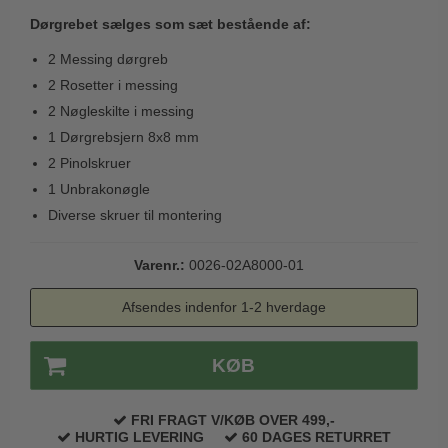
Husnumre
Knud Holscher dørgreb
Delfin & Hvalros
Dørgrebet sælges som sæt bestående af:
Brevindkast
Olivari
Gio Ponti LAMA
2 Messing dørgreb
Ringetryk
Turnstyle Designs
2 Rosetter i messing
Medici dørgreb
Postkasser
2 Nøgleskilte i messing
RANDI dørgreb
Svanemøllen træ dørgreb
1 Dørgrebsjern 8x8 mm
Dørhængsler
RDS Italienske dørgreb
Weingarden dørgreb
2 Pinolskruer
Skruer
Samuel Heath produkter
1 Unbrakonøgle
Østerbro træ dørgreb
Knager & Kroge
Sibes Metall
Diverse skruer til montering
Dørgreb Buster+Punch
Hattehylder
Søe-Jensen & Co.
DND dørgreb
Varenr.:
0026-02A8000-01
Kahytskrog
Valli & Valli dørgreb
Formani dørgreb
Afsendes indenfor 1-2 hverdage
Messing pudsemiddel
YOUNG dørgreb
FSB dørgreb
VONSILD Møbelgreb
KØB
Randi Classic Line
Turnstyle Designs Dørgreb
FRI FRAGT V/KØB OVER 499,-
Paskvilgreb - Terrasse
HURTIG LEVERING
60 DAGES RETURRET