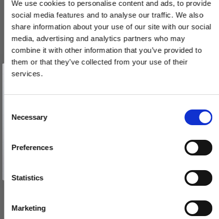
We use cookies to personalise content and ads, to provide
social media features and to analyse our traffic. We also
share information about your use of our site with our social
media, advertising and analytics partners who may
combine it with other information that you’ve provided to
them or that they’ve collected from your use of their
Vind et gavekort
på 1000 kr.
services.
Dørgreb - Messing uden lak - Model TORPEDO Small
Få inspiration og gode tilbud direkte i din indbakke. Tilmeld dig
TO.ME.1064
nyhedsbrevet og deltag automatisk i lodtrækningen om et
gavekort på 1.000 kr.
Afmeld dig når som helst. Vinderen trækkes den sidste hverdag i måneden.
Fornavn
C
1.183,00 DKK
Necessary
o
Email
n
592,00 DKK
s
Preferences
VIS PRODUKT
e
TILMELD MIG
n
Nej tak
t
Statistics
S
e
Marketing
l