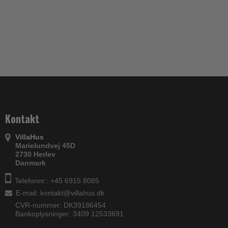
Kontakt
VillaHus
Marielundvej 45D
2730 Herlev
Danmark
Telefonnr.: +45 6915 8085
E-mail
:
kontakt@villahus.dk
CVR-nummer: DK39186454
Bankoplysninger: 3409 12533691