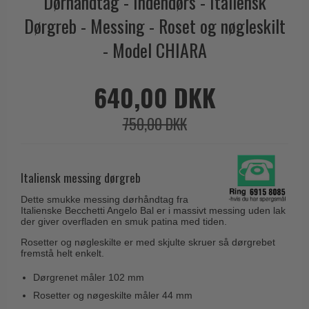
Dørhåndtag - Indendørs - Italiensk
Cylinderringe
d line dørgreb
Outlet møbelgreb
Dørgreb - Messing - Roset og nøgleskilt
Bruneret messing
Cylinder-vrider-sæt
DND Handles
Outlet beslag
- Model CHIARA
Læder dørgreb
Dørgrebspinde
Enrico Cassina dørgreb
Empire dørgreb
Løse Dørgreb
FORMANI
640,00 DKK
Art Deco dørgreb
Push Plates
FSB - Dørgreb
Funkis dørgreb
750,00 DKK
Dørstopper
Furnipart møbelgreb
Italienske dørgreb
Dørhanke
Fusital dørgreb
Runde & Ovale dørgreb
Cylinderlåse
Italiensk messing dørgreb
GRATA dørgreb
Kryds dørgreb
Låsekasser
HABO dørgreb
Dette smukke messing dørhåndtag fra
Bellevue dørgreb
Italienske Becchetti Angelo Bal er i massivt messing uden lak
Dørkæde og Skudrigle
der giver overfladen en smuk patina med tiden.
Habo Selection
Briggs dørgreb
Vinduesbeslag
Rosetter og nøgleskilte er med skjulte skruer så dørgrebet
Henry Blake Hardware
fremstå helt enkelt.
Center dørknopper
Vridergreb
Intersteel dørgreb
Dørgrenet måler 102 mm
Coupé dørgreb
Skydedørsbeslag
Kleis Design
Rosetter og nøgeskilte måler 44 mm
Creutz dørgreb