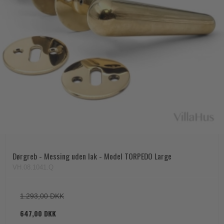
Dørgreb - Messing uden lak - Model TORPEDO Large
VH.08.1041.Q
1.293,00 DKK
647,00 DKK