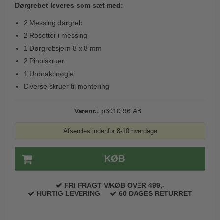
Dørgrebet leveres som sæt med:
Trædørgreb på Langskilt
2 Messing dørgreb
Udendørs dørgreb
2 Rosetter i messing
1 Dørgrebsjern 8 x 8 mm
2 Pinolskruer
1 Unbrakonøgle
Diverse skruer til montering
Varenr.:
p3010.96.AB
Afsendes indenfor 8-10 hverdage
KØB
FRI FRAGT V/KØB OVER 499,-
HURTIG LEVERING
60 DAGES RETURRET