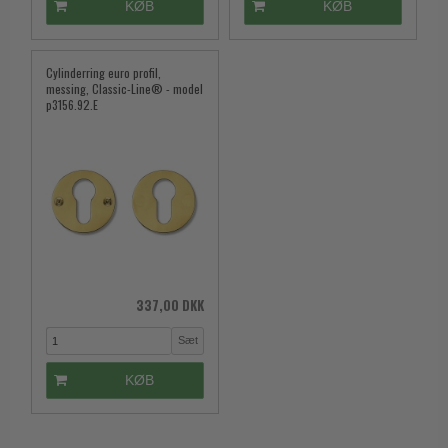
KØB
KØB
Cylinderring euro profil,
messing, Classic-Line® - model
p3156.92.E
337,00 DKK
Sæt
KØB