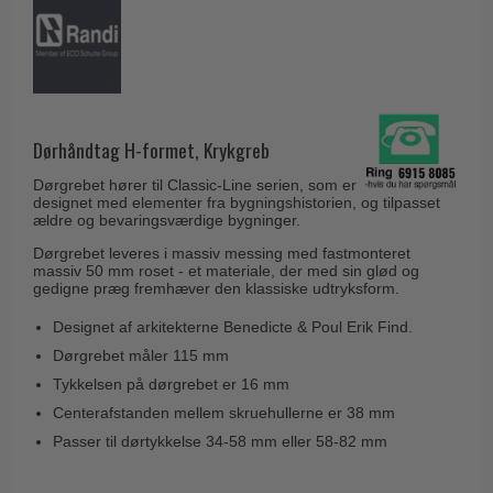
Husnumre
Knud Holscher dørgreb
Delfin & Hvalros
Brevindkast
Olivari
Gio Ponti LAMA
Ringetryk
Turnstyle Designs
Medici dørgreb
Postkasser
RANDI dørgreb
Svanemøllen træ dørgreb
Dørhåndtag H-formet, Krykgreb
Dørhængsler
RDS Italienske dørgreb
Weingarden dørgreb
Dørgrebet hører til Classic-Line serien, som er
Skruer
Samuel Heath produkter
designet med elementer fra bygningshistorien, og tilpasset
Østerbro træ dørgreb
ældre og bevaringsværdige bygninger.
Knager & Kroge
Sibes Metall
Dørgreb Buster+Punch
Dørgrebet leveres i massiv messing med fastmonteret
Hattehylder
massiv 50 mm roset - et materiale, der med sin glød og
Søe-Jensen & Co.
DND dørgreb
gedigne præg fremhæver den klassiske udtryksform.
Kahytskrog
Valli & Valli dørgreb
Formani dørgreb
Designet af arkitekterne Benedicte & Poul Erik Find.
Messing pudsemiddel
YOUNG dørgreb
Dørgrebet måler 115 mm
FSB dørgreb
Tykkelsen på dørgrebet er 16 mm
VONSILD Møbelgreb
Randi Classic Line
Centerafstanden mellem skruehullerne er 38 mm
Turnstyle Designs Dørgreb
Passer til dørtykkelse 34-58 mm eller 58-82 mm
Paskvilgreb - Terrasse