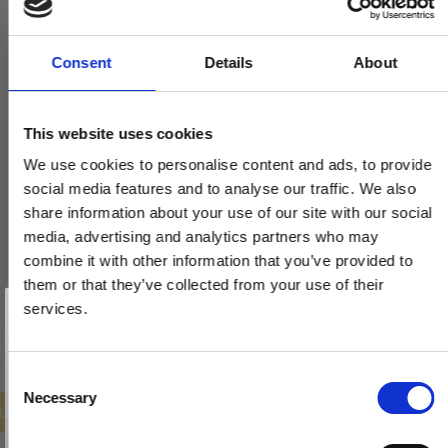
Consent
Details
About
This website uses cookies
Dørgreb - Messing uden lak - Model TORPEDO Large
We use cookies to personalise content and ads, to provide
VH.08.1041.Q
social media features and to analyse our traffic. We also
share information about your use of our site with our social
media, advertising and analytics partners who may
1.293,00 DKK
combine it with other information that you’ve provided to
647,00 DKK
them or that they’ve collected from your use of their
Vind et gavekort
på 1000 kr.
services.
VIS PRODUKT
Få inspiration og gode tilbud direkte i din indbakke. Tilmeld dig
nyhedsbrevet og deltag automatisk i lodtrækningen om et
gavekort på 1.000 kr.
Afmeld dig når som helst. Vinderen trækkes den sidste hverdag i måneden.
Fornavn
C
Necessary
o
ILBUD
Email
n