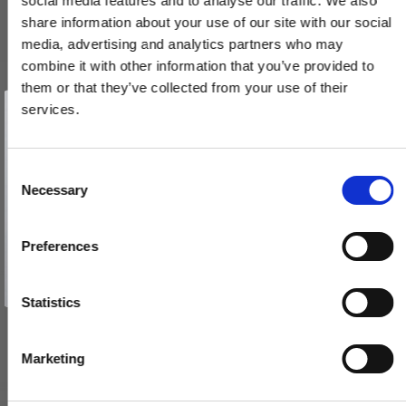
social media features and to analyse our traffic. We also
share information about your use of our site with our social
media, advertising and analytics partners who may
combine it with other information that you’ve provided to
them or that they’ve collected from your use of their
Vind et gavekort
på 1000 kr.
services.
Få inspiration og gode tilbud direkte i din indbakke. Tilmeld dig
nyhedsbrevet og deltag automatisk i lodtrækningen om et
gavekort på 1.000 kr.
Afmeld dig når som helst. Vinderen trækkes den sidste hverdag i måneden.
Fornavn
C
Necessary
o
Email
n
s
Preferences
e
TILMELD MIG
n
Nej tak
t
Statistics
S
e
Marketing
l
e