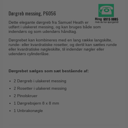
Husnumre
Knud Holscher dørgreb
Delfin & Hvalros
Brevindkast
Dørgreb messing, P6056
Olivari
Gio Ponti LAMA
Ringetryk
Dette elegante dørgreb fra Samuel Heath er
Turnstyle Designs
Medici dørgreb
udført i ulakeret messing, og kan bruges både som
Postkasser
indendørs og som udendørs håndtag.
RANDI dørgreb
Svanemøllen træ dørgreb
Dørgrebet kan kombineres med en lang række langskilte,
Dørhængsler
RDS Italienske dørgreb
runde- eller kvardratiske rosetter, og dertil kan sættes runde
Weingarden dørgreb
eller kvardratiske nøgleskilte, til indendør nøgler eller
Skruer
Samuel Heath produkter
udendørs cylinderlåse.
Østerbro træ dørgreb
Knager & Kroge
Sibes Metall
Dørgreb Buster+Punch
Hattehylder
Dørgrebet sælges som sæt bestående af:
Søe-Jensen & Co.
DND dørgreb
Kahytskrog
Valli & Valli dørgreb
2 Dørgreb i ulakeret messing
Formani dørgreb
2 Rosetter i ulakeret messing
Messing pudsemiddel
YOUNG dørgreb
FSB dørgreb
2 Pinolskruer
VONSILD Møbelgreb
1 Dørgrebsjern 8 x 8 mm
Randi Classic Line
1 Unbrakonøgle
Turnstyle Designs Dørgreb
Paskvilgreb - Terrasse