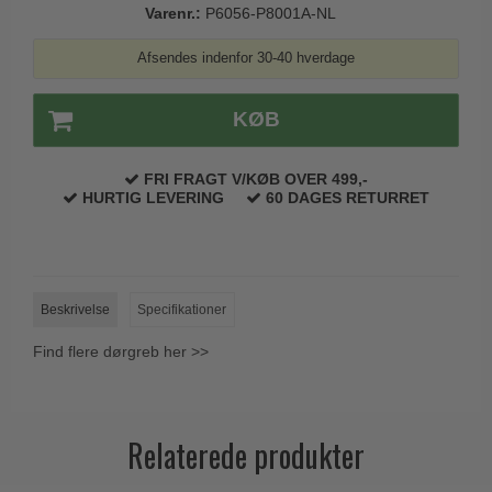
Varenr.:
P6056-P8001A-NL
Trædørgreb på Langskilt
Udendørs dørgreb
Afsendes indenfor 30-40 hverdage
KØB
FRI FRAGT V/KØB OVER 499,-
HURTIG LEVERING
60 DAGES RETURRET
Beskrivelse
Specifikationer
Find flere dørgreb her >>
Relaterede produkter