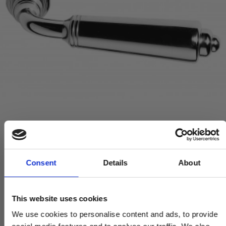
Dørhåndtag - Indendørs / Udendørs - Krom 127 mm (P6973)
Consent
Details
About
P6973-CP
This website uses cookies
2.170,00 DKK
We use cookies to personalise content and ads, to provide
VIS PRODUKT