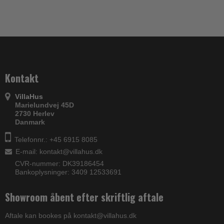
Kontakt
VillaHus
Marielundvej 45D
2730 Herlev
Danmark
Telefonnr.: +45 6915 8085
E-mail
:
kontakt@villahus.dk
CVR-nummer: DK39186454
Bankoplysninger: 3409 12533691
Showroom åbent efter skriftlig aftale
Aftale kan bookes på kontakt@villahus.dk