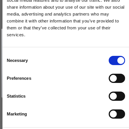
social media features and to analyse our traffic. We also
share information about your use of our site with our social
media, advertising and analytics partners who may
combine it with other information that you’ve provided to
them or that they’ve collected from your use of their
Vind et gavekort
på 1000 kr.
services.
Få inspiration og gode tilbud direkte i din indbakke. Tilmeld dig
nyhedsbrevet og deltag automatisk i lodtrækningen om et
gavekort på 1.000 kr.
Afmeld dig når som helst. Vinderen trækkes den sidste hverdag i måneden.
Fornavn
C
Necessary
o
Email
n
s
Preferences
e
TILMELD MIG
n
Nej tak
t
Statistics
S
e
Marketing
l
e