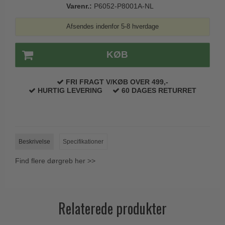
Varenr.:
P6052-P8001A-NL
Trædørgreb på Langskilt
Udendørs dørgreb
Afsendes indenfor 5-8 hverdage
KØB
FRI FRAGT V/KØB OVER 499,-
HURTIG LEVERING
60 DAGES RETURRET
Beskrivelse
Specifikationer
Find flere dørgreb her >>
Relaterede produkter