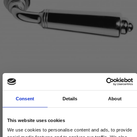
Dørhåndtag - Indendørs / Udendørs - Krom 127 mm (P6973)
Consent
Details
About
P6973-CP
This website uses cookies
2.170,00 DKK
We use cookies to personalise content and ads, to provide
VIS PRODUKT