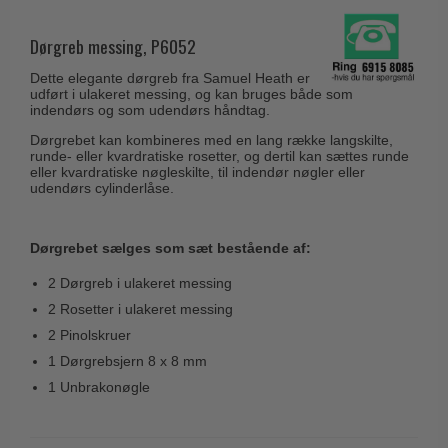
Husnumre
Knud Holscher dørgreb
Delfin & Hvalros
Brevindkast
Dørgreb messing, P6052
Olivari
Gio Ponti LAMA
Ringetryk
Dette elegante dørgreb fra Samuel Heath er
Turnstyle Designs
Medici dørgreb
udført i ulakeret messing, og kan bruges både som
Postkasser
indendørs og som udendørs håndtag.
RANDI dørgreb
Svanemøllen træ dørgreb
Dørgrebet kan kombineres med en lang række langskilte,
Dørhængsler
RDS Italienske dørgreb
runde- eller kvardratiske rosetter, og dertil kan sættes runde
Weingarden dørgreb
eller kvardratiske nøgleskilte, til indendør nøgler eller
Skruer
Samuel Heath produkter
udendørs cylinderlåse.
Østerbro træ dørgreb
Knager & Kroge
Sibes Metall
Dørgreb Buster+Punch
Hattehylder
Dørgrebet sælges som sæt bestående af:
Søe-Jensen & Co.
DND dørgreb
Kahytskrog
Valli & Valli dørgreb
2 Dørgreb i ulakeret messing
Formani dørgreb
2 Rosetter i ulakeret messing
Messing pudsemiddel
YOUNG dørgreb
FSB dørgreb
2 Pinolskruer
VONSILD Møbelgreb
1 Dørgrebsjern 8 x 8 mm
Randi Classic Line
1 Unbrakonøgle
Turnstyle Designs Dørgreb
Paskvilgreb - Terrasse