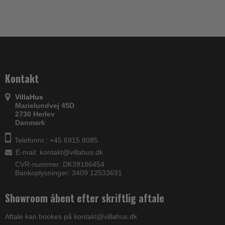
Kontakt
VillaHus
Marielundvej 45D
2730 Herlev
Danmark
Telefonnr.: +45 6915 8085
E-mail
:
kontakt@villahus.dk
CVR-nummer: DK39186454
Bankoplysninger: 3409 12533691
Showroom åbent efter skriftlig aftale
Aftale kan bookes på kontakt@villahus.dk