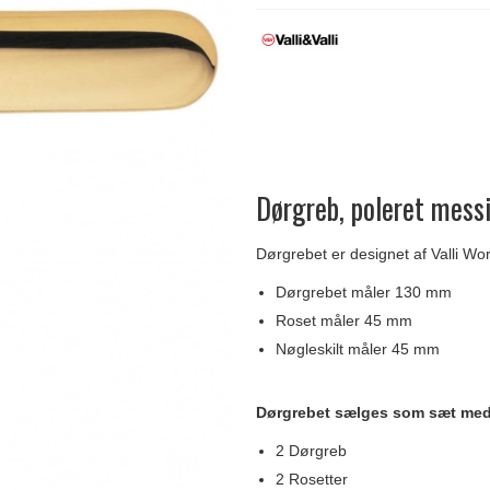
Delfin & Hvalros
Skruer
Sibes Metall
Formani dørgreb
Gio Ponti LAMA
Knager & Kroge
Søe-Jensen & Co.
FSB dørgreb
Dørgreb, poleret mess
Dørgrebet er designet af Valli Wo
Dørgrebet måler 130 mm
Roset måler 45 mm
Nøgleskilt måler 45 mm
Dørgrebet sælges som sæt med
2 Dørgreb
2 Rosetter