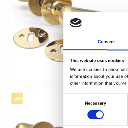
Consent
This website uses cookies
We use cookies to personalis
information about your use of
other information that you’ve
C
TILBUD
Necessary
o
n
s
e