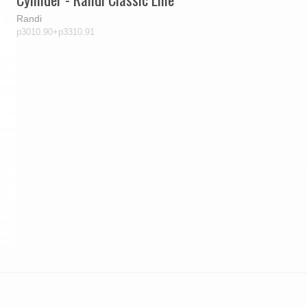
Randi
p3010.90+p3310.91