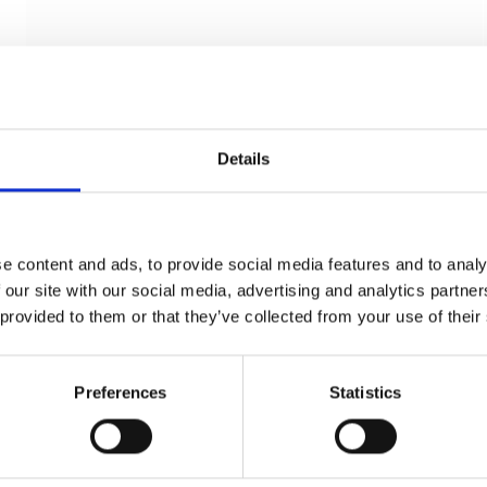
Details
e content and ads, to provide social media features and to analy
 our site with our social media, advertising and analytics partn
 provided to them or that they’ve collected from your use of their
Dørgreb - Messing uden lak - Model TORPEDO
Preferences
Statistics
Small
Kyner og Co
TO.ME.1064