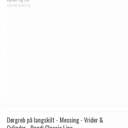
VH.08.1043.Q
Dørgreb på langskilt - Messing - Vrider &
Cylinder - Randi Classic Line