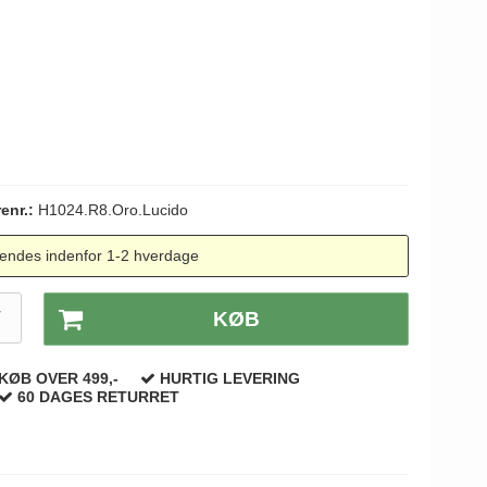
renr.:
H1024.R8.Oro.Lucido
endes indenfor 1-2 hverdage
T
KØB
KØB OVER 499,-
HURTIG LEVERING
60 DAGES RETURRET