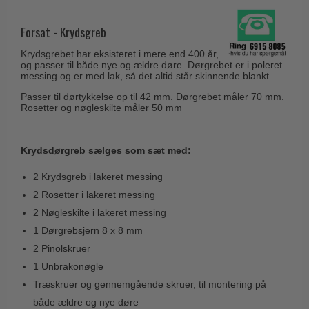
Husnumre
Knud Holscher dørgreb
Delfin & Hvalros
Brevindkast
Forsat - Krydsgreb
Olivari
Gio Ponti LAMA
Ringetryk
Krydsgrebet har eksisteret i mere end 400 år,
Turnstyle Designs
Medici dørgreb
og passer til både nye og ældre døre. Dørgrebet er i poleret
Postkasser
messing og er med lak, så det altid står skinnende blankt.
RANDI dørgreb
Svanemøllen træ dørgreb
Passer til dørtykkelse op til 42 mm. Dørgrebet måler 70 mm.
Dørhængsler
RDS Italienske dørgreb
Rosetter og nøgleskilte måler 50 mm
Weingarden dørgreb
Skruer
Samuel Heath produkter
Østerbro træ dørgreb
Knager & Kroge
Sibes Metall
Krydsdørgreb sælges som sæt med:
Dørgreb Buster+Punch
Hattehylder
Søe-Jensen & Co.
2 Krydsgreb i lakeret messing
DND dørgreb
Kahytskrog
2 Rosetter i lakeret messing
Valli & Valli dørgreb
Formani dørgreb
2 Nøgleskilte i lakeret messing
Messing pudsemiddel
YOUNG dørgreb
FSB dørgreb
1 Dørgrebsjern 8 x 8 mm
VONSILD Møbelgreb
2 Pinolskruer
Randi Classic Line
1 Unbrakonøgle
Turnstyle Designs Dørgreb
Træskruer og gennemgående skruer, til montering på
Paskvilgreb - Terrasse
både ældre og nye døre