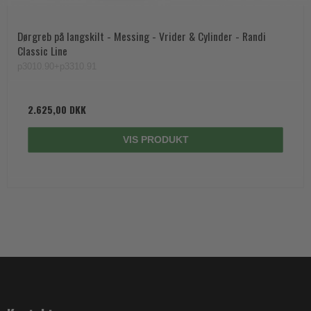
Dørgreb på langskilt - Messing - Vrider & Cylinder - Randi
Classic Line
p3010.90+p3310.91
2.625,00 DKK
VIS PRODUKT