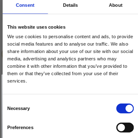
Consent
Details
About
This website uses cookies
We use cookies to personalise content and ads, to provide
social media features and to analyse our traffic. We also
share information about your use of our site with our social
media, advertising and analytics partners who may
combine it with other information that you’ve provided to
them or that they’ve collected from your use of their
Vind et gavekort
på 1000 kr.
services.
Få inspiration og gode tilbud direkte i din indbakke. Tilmeld dig
nyhedsbrevet og deltag automatisk i lodtrækningen om et
gavekort på 1.000 kr.
Afmeld dig når som helst. Vinderen trækkes den sidste hverdag i måneden.
Fornavn
C
Necessary
o
Dørgreb - Messing uden lak - Model TORPEDO Small
Email
n
TO.ME.1064
s
Preferences
e
TILMELD MIG