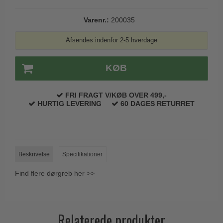
Trædørgreb på Langskilt
Varenr.:
200035
Udendørs dørgreb
Afsendes indenfor 2-5 hverdage
KØB
FRI FRAGT V/KØB OVER 499,-
HURTIG LEVERING
60 DAGES RETURRET
Beskrivelse
Specifikationer
Find flere dørgreb her >>
Relaterede produkter