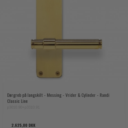
Dørgreb på langskilt - Messing - Vrider & Cylinder - Randi
Classic Line
p3010.90+p3310.91
2.625,00 DKK