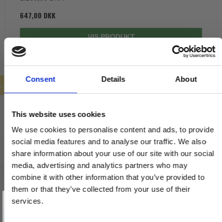
647,00 DKK
VIS PRODUKT
Consent
Details
About
ILBUD
This website uses cookies
We use cookies to personalise content and ads, to provide
social media features and to analyse our traffic. We also
share information about your use of our site with our social
media, advertising and analytics partners who may
combine it with other information that you’ve provided to
them or that they’ve collected from your use of their
Vind et gavekort
på 1000 kr.
services.
Få inspiration og gode tilbud direkte i din indbakke. Tilmeld dig
nyhedsbrevet og deltag automatisk i lodtrækningen om et
gavekort på 1.000 kr.