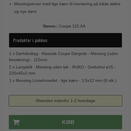
Messingskruer med lige kærv til montering på både ældre
Trædørgreb på Langskilt
og nye døre
Udendørs dørgreb
Varenr.:
Coupe.115.AA
Produkter i pakken:
1 x
Dørhåndtag - Klassisk Coupe Dørgreb - Messing (uden
besætning) - 115mm
2 x
Langskilt - Messing uden lak - RUKO - Grebshul ø15 -
220x45x2 mm
1 x
Messing Linsehovedet - lige kærv - 3,5x12 mm (8 stk.)
Afsendes indenfor 1-2 hverdage
KØB