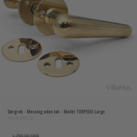
Dørgreb - Messing uden lak - Model TORPEDO Large
VH.08.1041.Q
1.293,00 DKK