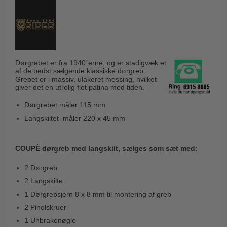
Husnumre
Knud Holscher dørgreb
Delfin & Hvalros
Brevindkast
Olivari
Gio Ponti LAMA
Ringetryk
Turnstyle Designs
Medici dørgreb
Postkasser
RANDI dørgreb
Dørgrebet er fra 1940´erne, og er stadigvæk et
Svanemøllen træ dørgreb
af de bedst sælgende klassiske dørgreb.
Dørhængsler
RDS Italienske dørgreb
Grebet er i massiv, ulakeret messing, hvilket
Weingarden dørgreb
giver det en utrolig flot patina med tiden.
Skruer
Samuel Heath produkter
Østerbro træ dørgreb
Dørgrebet måler 115 mm
Knager & Kroge
Sibes Metall
Dørgreb Buster+Punch
Langskiltet måler 220 x 45 mm
Hattehylder
Søe-Jensen & Co.
DND dørgreb
Kahytskrog
Valli & Valli dørgreb
COUPÈ dørgreb med langskilt, sælges som sæt med:
Formani dørgreb
Messing pudsemiddel
YOUNG dørgreb
FSB dørgreb
2 Dørgreb
VONSILD Møbelgreb
2 Langskilte
Randi Classic Line
1 Dørgrebsjern 8 x 8 mm til montering af greb
Turnstyle Designs Dørgreb
2 Pinolskruer
Paskvilgreb - Terrasse
1 Unbrakonøgle