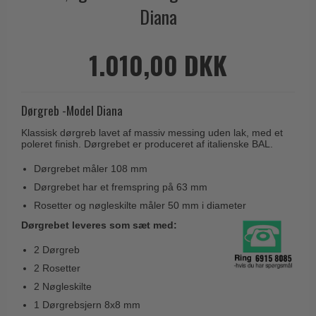
Cylinderringe
d line dørgreb
Outlet møbelgreb
Bruneret messing
Cylinder-vrider-sæt
DND Handles
Dørgreb -Model Diana
Outlet beslag
Læder dørgreb
Dørgrebspinde
Enrico Cassina dørgreb
Klassisk dørgreb lavet af massiv messing uden lak, med et
Empire dørgreb
poleret finish. Dørgrebet er produceret af italienske BAL.
Løse Dørgreb
FORMANI
Art Deco dørgreb
Dørgrebet måler 108 mm
Push Plates
FSB - Dørgreb
Funkis dørgreb
Dørgrebet har et fremspring på 63 mm
Dørstopper
Furnipart møbelgreb
Rosetter og nøgleskilte måler 50 mm i diameter
Italienske dørgreb
Dørhanke
Dørgrebet leveres som sæt med:
Fusital dørgreb
Runde & Ovale dørgreb
Cylinderlåse
2 Dørgreb
GRATA dørgreb
Kryds dørgreb
2 Rosetter
Låsekasser
HABO dørgreb
Bellevue dørgreb
2 Nøgleskilte
Dørkæde og Skudrigle
Habo Selection
1 Dørgrebsjern 8x8 mm
Briggs dørgreb
Vinduesbeslag
Henry Blake Hardware
2 Pinolskruer
Center dørknopper
1 Unbrakonøgle
Vridergreb
Intersteel dørgreb
Coupé dørgreb
Skruer til montering på både nye og ældre døre
Skydedørsbeslag
Kleis Design
Creutz dørgreb