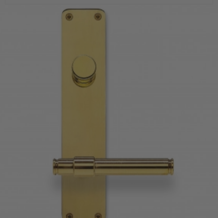
Dørgreb på langskilt - Messing - Vrider & Cylinder - Randi
Classic Line