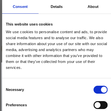
Consent
Details
About
This website uses cookies
We use cookies to personalise content and ads, to provide
social media features and to analyse our traffic. We also
share information about your use of our site with our social
media, advertising and analytics partners who may
combine it with other information that you’ve provided to
them or that they’ve collected from your use of their
Vind et gavekort
på 1000 kr.
services.
Dørgreb - Messing uden lak - Model TORPEDO Small
Få inspiration og gode tilbud direkte i din indbakke. Tilmeld dig
nyhedsbrevet og deltag automatisk i lodtrækningen om et
gavekort på 1.000 kr.
TO.ME.1064
Afmeld dig når som helst. Vinderen trækkes den sidste hverdag i måneden.
Fornavn
C
Necessary
o
1.183,00 DKK
Email
n
592,00 DKK
s
Preferences
e
TILMELD MIG