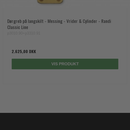
p3010.90+p3310.91
2.625,00 DKK
VIS PRODUKT
Kontakt
VillaHus
Marielundvej 45D
2730 Herlev