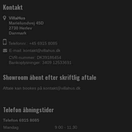
Danmark
Telefonnr.: +45 6915 8085
E-mail
:
kontakt@villahus.dk
CVR-nummer: DK39186454
Bankoplysninger: 3409 12533691
Showroom åbent efter skriftlig aftale
Aftale kan bookes på kontakt@villahus.dk
Telefon åbningstider
Telefon 6915 8085
Mandag
9.00 - 11.30
Tirsdag
9.00 - 11.30
Onsdag
9.00 - 11.30
Torsdag
9.00 - 11.30
Fredag
Lukket