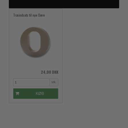
Trædørgreb på Langskilt
Udendørs dørgreb
24,00 DKK
stk.
KØB
Relaterede produkter
ILBUD