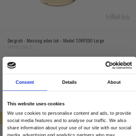
Dørgreb - Messing uden lak - Model TORPEDO Large
VH.08.1041.Q
1.293,00 DKK
647,00 DKK
Consent
Details
About
VIS PRODUKT
This website uses cookies
We use cookies to personalise content and ads, to provide
ILBUD
social media features and to analyse our traffic. We also
share information about your use of our site with our social
media, advertising and analytics partners who may