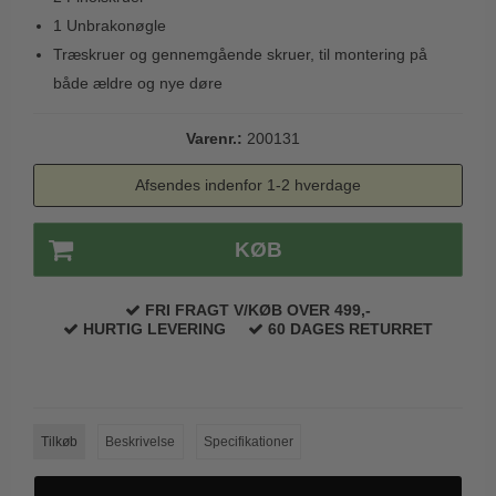
Trædørgreb på Langskilt
1 Unbrakonøgle
Træskruer og gennemgående skruer, til montering på
Udendørs dørgreb
både ældre og nye døre
Varenr.:
200131
Afsendes indenfor 1-2 hverdage
KØB
FRI FRAGT V/KØB OVER 499,-
HURTIG LEVERING
60 DAGES RETURRET
Tilkøb
Beskrivelse
Specifikationer