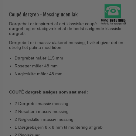
Husnumre
Knud Holscher dørgreb
Delfin & Hvalros
Brevindkast
Coupé dørgreb - Messing uden lak
Olivari
Gio Ponti LAMA
Ringetryk
Dørgrebet er inspireret af det klassiske coupé
Turnstyle Designs
Medici dørgreb
dørgreb og er stadigvæk et af de bedst sælgende klassiske
Postkasser
dørgreb.
RANDI dørgreb
Svanemøllen træ dørgreb
Dørgrebet er i massiv ulakeret messing, hvilket giver det en
Dørhængsler
RDS Italienske dørgreb
utrolig flot patina med tiden.
Weingarden dørgreb
Skruer
Samuel Heath produkter
Dørgrebet måler 115 mm
Østerbro træ dørgreb
Knager & Kroge
Sibes Metall
Rosetter måler 48 mm
Dørgreb Buster+Punch
Hattehylder
Nøgleskilte måler 48 mm
Søe-Jensen & Co.
DND dørgreb
Kahytskrog
Valli & Valli dørgreb
Formani dørgreb
COUPÈ dørgreb sælges som sæt med:
Messing pudsemiddel
YOUNG dørgreb
FSB dørgreb
2 Dørgreb i massiv messing
VONSILD Møbelgreb
Randi Classic Line
2 Rosetter i massiv messing
2 Nøgleskilte i massiv messing
Turnstyle Designs Dørgreb
1 Dørgrebsjern 8 x 8 mm til montering af greb
Paskvilgreb - Terrasse
2 Pinolskruer