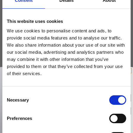
Consent
Details
About
Husnumre
Knud Holscher dørgreb
Vælg længden (mm)
Delfin & Hvalros
Brevindkast
Olivari
Gio Ponti LAMA
This website uses cookies
Ringetryk
Turnstyle Designs
Vælg
Medici dørgreb
We use cookies to personalise content and ads, to
Postkasser
RANDI dørgreb
Svanemøllen træ dørgreb
provide social media features and to analyse our traffic.
Dørhængsler
KØB
RDS Italienske dørgreb
We also share information about your use of our site with
Weingarden dørgreb
our social media, advertising and analytics partners who
Skruer
Samuel Heath produkter
Østerbro træ dørgreb
may combine it with other information that you’ve
FRI FRAGT V/KØB OVER 499,-
Knager & Kroge
Sibes Metall
HURTIG LEVERING
60 DAGES RETURRET
provided to them or that they’ve collected from your use
Dørgreb Buster+Punch
Vind et gavekort
Hattehylder
på 1000 kr.
of their services.
Søe-Jensen & Co.
DND dørgreb
Få inspiration og gode tilbud direkte i din indbakke. Tilmeld dig
nyhedsbrevet og deltag automatisk i lodtrækningen om et
Kahytskrog
Valli & Valli dørgreb
gavekort på 1.000 kr.
Formani dørgreb
Afmeld dig når som helst. Vinderen trækkes den sidste hverdag i måneden.
Messing pudsemiddel
Fornavn
C
YOUNG dørgreb
FSB dørgreb
Necessary
o
VONSILD Møbelgreb
Email
Randi Classic Line
n
s
Turnstyle Designs Dørgreb
Preferences
e
TILMELD MIG
Paskvilgreb - Terrasse
n