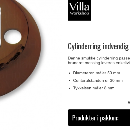
Delfin & Hvalros
Skruer
Sibes Metall
Formani dørgreb
Gio Ponti LAMA
Knager & Kroge
Søe-Jensen & Co.
FSB dørgreb
Cylinderring indvendi
Denne smukke cylinderring passer 
bruneret messing leveres enkeltvi
Diameteren måler 50 mm
Centerafstanden er 30 mm
Tykkelsen måler 8 mm
V
Produkter i pakken: