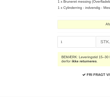
1 x
Bruneret messing (Overflade
1 x
Cylinderring - indvendig - Me
Af
STK
BEMÆRK: Leveringstid 15–30 hve
derfor
ikke returneres
.
FRI FRAGT V/