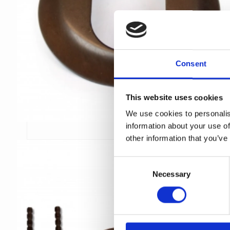
Consent
This website uses cookies
We use cookies to personalis
information about your use of
other information that you’ve
C
Necessary
o
n
s
e
n