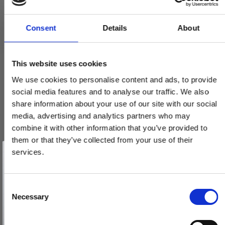
Consent
Details
About
This website uses cookies
We use cookies to personalise content and ads, to provide
social media features and to analyse our traffic. We also
share information about your use of our site with our social
media, advertising and analytics partners who may
combine it with other information that you’ve provided to
them or that they’ve collected from your use of their
Vind et gavekort
på 1000 kr.
services.
Få inspiration og gode tilbud direkte i din indbakke. Tilmeld dig
nyhedsbrevet og deltag automatisk i lodtrækningen om et
gavekort på 1.000 kr.
Afmeld dig når som helst. Vinderen trækkes den sidste hverdag i måneden.
Fornavn
C
Necessary
o
Email
n
s