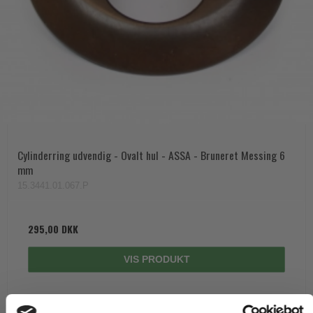
Cylinderring udvendig - Ovalt hul - ASSA - Bruneret Messing 6
mm
15.3441.01.067.P
295,00 DKK
VIS PRODUKT