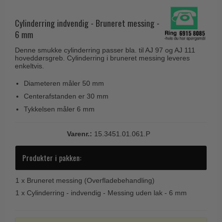
Husnumre
Knud Holscher dørgreb
Delfin & Hvalros
Brevindkast
Cylinderring indvendig - Bruneret messing -
Olivari
Gio Ponti LAMA
6 mm
Ringetryk
Turnstyle Designs
Medici dørgreb
Denne smukke cylinderring passer bla. til AJ 97 og AJ 111
Postkasser
RANDI dørgreb
hoveddørsgreb. Cylinderring i bruneret messing leveres
Svanemøllen træ dørgreb
enkeltvis.
Dørhængsler
RDS Italienske dørgreb
Weingarden dørgreb
Diameteren måler 50 mm
Skruer
Samuel Heath produkter
Østerbro træ dørgreb
Centerafstanden er 30 mm
Knager & Kroge
Sibes Metall
Tykkelsen måler 6 mm
Dørgreb Buster+Punch
Hattehylder
Søe-Jensen & Co.
DND dørgreb
Varenr.:
15.3451.01.061.P
Kahytskrog
Valli & Valli dørgreb
Formani dørgreb
Messing pudsemiddel
Produkter i pakken:
YOUNG dørgreb
FSB dørgreb
VONSILD Møbelgreb
Randi Classic Line
1 x
Bruneret messing (Overfladebehandling)
1 x
Cylinderring - indvendig - Messing uden lak - 6 mm
Turnstyle Designs Dørgreb
Paskvilgreb - Terrasse