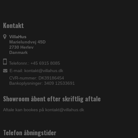
Kontakt
VillaHus
Marielundvej 45D
2730 Herlev
Danmark
Telefonnr.: +45 6915 8085
E-mail
:
kontakt@villahus.dk
CVR-nummer: DK39186454
Bankoplysninger: 3409 12533691
Showroom åbent efter skriftlig aftale
Aftale kan bookes på kontakt@villahus.dk
Telefon åbningstider