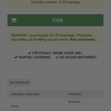
Afsendes indenfor 15-30 hverdage
Trædørgreb på Langskilt
Udendørs dørgreb
KØB
BEMÆRK: Leveringstid 15–30 hverdage. Produktet
fremstilles på bestilling og kan derfor
ikke returneres
.
FRI FRAGT V/KØB OVER 499,-
HURTIG LEVERING
60 DAGES RETURRET
Specifikationer
Udendørs / Indendørs
Indendørs
Bruneret
Finish