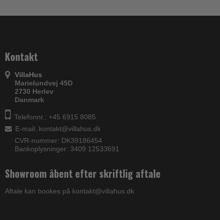
Kontakt
VillaHus
Marielundvej 45D
2730 Herlev
Danmark
Telefonnr.: +45 6915 8085
E-mail
:
kontakt@villahus.dk
CVR-nummer: DK39186454
Bankoplysninger: 3409 12533691
Showroom åbent efter skriftlig aftale
Aftale kan bookes på kontakt@villahus.dk