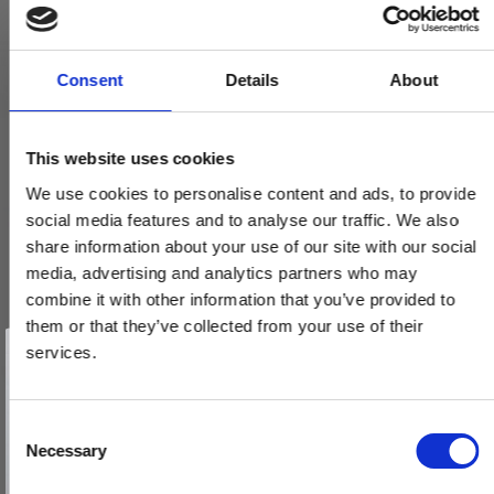
Consent
Details
About
This website uses cookies
We use cookies to personalise content and ads, to provide
social media features and to analyse our traffic. We also
share information about your use of our site with our social
media, advertising and analytics partners who may
combine it with other information that you’ve provided to
them or that they’ve collected from your use of their
Vind et gavekort
på 1000 kr.
services.
Få inspiration og gode tilbud direkte i din indbakke. Tilmeld dig
nyhedsbrevet og deltag automatisk i lodtrækningen om et
gavekort på 1.000 kr.
Afmeld dig når som helst. Vinderen trækkes den sidste hverdag i måneden.
Fornavn
C
Necessary
o
Email
n