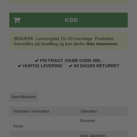
Trædørgreb på Langskilt
Udendørs dørgreb
KØB
BEMÆRK: Leveringstid 15–30 hverdage. Produktet
fremstilles på bestilling og kan derfor
ikke returneres
.
FRI FRAGT V/KØB OVER 499,-
HURTIG LEVERING
60 DAGES RETURRET
Specifikationer
Udendørs / Indendørs
Udendørs
Bruneret
Finish
Arne Jacobsen