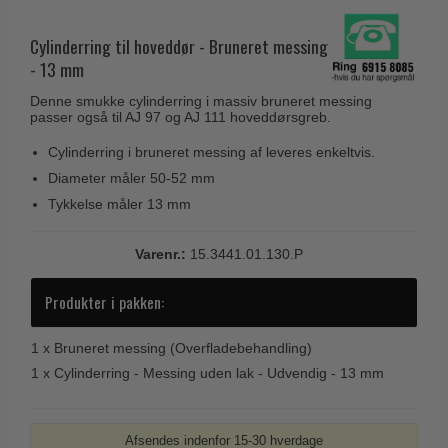
Husnumre
Knud Holscher dørgreb
Delfin & Hvalros
Brevindkast
Cylinderring til hoveddør - Bruneret messing
Olivari
Gio Ponti LAMA
- 13 mm
Ringetryk
Turnstyle Designs
Medici dørgreb
Denne smukke cylinderring i massiv bruneret messing
Postkasser
RANDI dørgreb
passer også til AJ 97 og AJ 111 hoveddørsgreb.
Svanemøllen træ dørgreb
Dørhængsler
RDS Italienske dørgreb
Cylinderring i bruneret messing af leveres enkeltvis.
Weingarden dørgreb
Skruer
Diameter måler 50-52 mm
Samuel Heath produkter
Østerbro træ dørgreb
Tykkelse måler 13 mm
Knager & Kroge
Sibes Metall
Dørgreb Buster+Punch
Hattehylder
Søe-Jensen & Co.
Varenr.:
15.3441.01.130.P
DND dørgreb
Kahytskrog
Valli & Valli dørgreb
Formani dørgreb
Produkter i pakken:
Messing pudsemiddel
YOUNG dørgreb
FSB dørgreb
1 x
Bruneret messing (Overfladebehandling)
VONSILD Møbelgreb
Randi Classic Line
1 x
Cylinderring - Messing uden lak - Udvendig - 13 mm
Turnstyle Designs Dørgreb
Paskvilgreb - Terrasse
Afsendes indenfor 15-30 hverdage