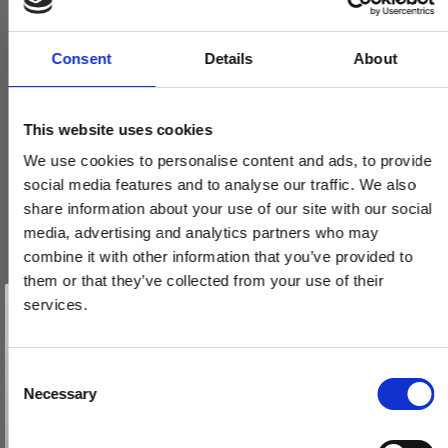
Consent
Details
About
This website uses cookies
We use cookies to personalise content and ads, to provide
social media features and to analyse our traffic. We also
share information about your use of our site with our social
media, advertising and analytics partners who may
combine it with other information that you’ve provided to
them or that they’ve collected from your use of their
Vind et gavekort
på 1000 kr.
services.
Få inspiration og gode tilbud direkte i din indbakke. Tilmeld dig
nyhedsbrevet og deltag automatisk i lodtrækningen om et
gavekort på 1.000 kr.
Afmeld dig når som helst. Vinderen trækkes den sidste hverdag i måneden.
Fornavn
C
Necessary
o
Email
n
s