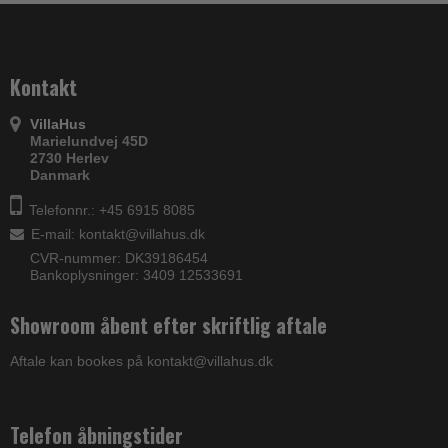
Kontakt
VillaHus
Marielundvej 45D
2730 Herlev
Danmark
Telefonnr.: +45 6915 8085
E-mail
:
kontakt@villahus.dk
CVR-nummer: DK39186454
Bankoplysninger: 3409 12533691
Showroom åbent efter skriftlig aftale
Aftale kan bookes på kontakt@villahus.dk
Telefon åbningstider