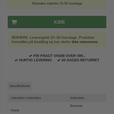
Afsendes indenfor 15-30 hverdage
Trædørgreb på Langskilt
Udendørs dørgreb
KØB
BEMÆRK: Leveringstid 15–30 hverdage. Produktet
fremstilles på bestilling og kan derfor
ikke returneres
.
FRI FRAGT V/KØB OVER 499,-
HURTIG LEVERING
60 DAGES RETURRET
Specifikationer
Udendørs / Indendørs
Indendørs
Bruneret
Finish