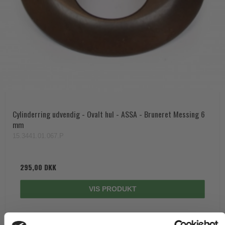
Cylinderring udvendig - Ovalt hul - ASSA - Bruneret Messing 6
mm
15.3441.01.067.P
295,00 DKK
VIS PRODUKT