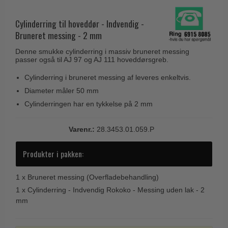
Husnumre
Knud Holscher dørgreb
Delfin & Hvalros
Brevindkast
Cylinderring til hoveddør - Indvendig -
Olivari
Gio Ponti LAMA
Bruneret messing - 2 mm
Ringetryk
Turnstyle Designs
Medici dørgreb
Denne smukke cylinderring i massiv bruneret messing
Postkasser
RANDI dørgreb
passer også til AJ 97 og AJ 111 hoveddørsgreb.
Svanemøllen træ dørgreb
Dørhængsler
RDS Italienske dørgreb
Cylinderring i bruneret messing af leveres enkeltvis.
Weingarden dørgreb
Skruer
Diameter måler 50 mm
Samuel Heath produkter
Østerbro træ dørgreb
Cylinderringen har en tykkelse på 2 mm
Knager & Kroge
Sibes Metall
Dørgreb Buster+Punch
Hattehylder
Søe-Jensen & Co.
Varenr.:
28.3453.01.059.P
DND dørgreb
Kahytskrog
Valli & Valli dørgreb
Formani dørgreb
Produkter i pakken:
Messing pudsemiddel
YOUNG dørgreb
FSB dørgreb
1 x
Bruneret messing (Overfladebehandling)
VONSILD Møbelgreb
Randi Classic Line
1 x
Cylinderring - Indvendig Rokoko - Messing uden lak - 2
mm
Turnstyle Designs Dørgreb
Paskvilgreb - Terrasse