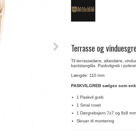
Delfin & Hvalros
Skruer
Sibes Metall
Formani dørgreb
Gio Ponti LAMA
Knager & Kroge
Søe-Jensen & Co.
FSB dørgreb
Terrasse og vinduesgr
Til terrassedøre, altandøre, vindu
kantstanglås. Paskvilgreb i polere
Længde: 110 mm
PASKVILGREB sælges som enke
1 Paskvil greb
1 Smal roset
1 Dørgrebsjern 7x7 og 8x8 m
Skruer til montering