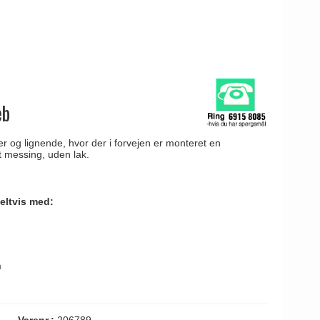
eb
er og lignende, hvor der i forvejen er monteret en
t messing, uden lak.
ltvis med:
m