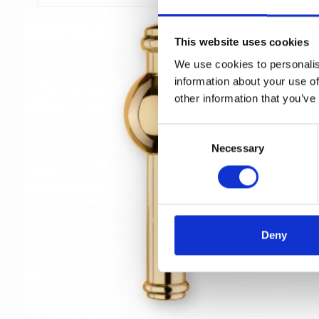
This website uses cookies
We use cookies to personalis
information about your use of
other information that you’ve
C
Necessary
o
n
s
e
n
t
Deny
S
e
l
e