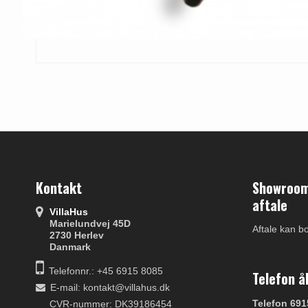
Kontakt
Showroom 
aftale
VillaHus
Marielundvej 45D
Aftale kan b
2730 Herlev
Danmark
Telefonnr.: +45 6915 8085
Telefon å
E-mail
:
kontakt@villahus.dk
Telefon 691
CVR-nummer: DK39186454