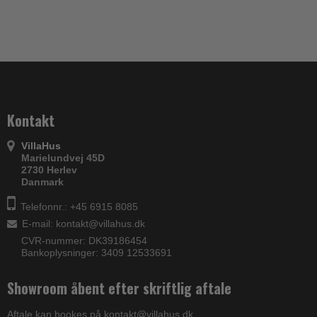
Kontakt
VillaHus
Marielundvej 45D
2730 Herlev
Danmark
Telefonnr.: +45 6915 8085
E-mail
:
kontakt@villahus.dk
CVR-nummer: DK39186454
Bankoplysninger: 3409 12533691
Showroom åbent efter skriftlig aftale
Aftale kan bookes på kontakt@villahus.dk