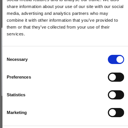
share information about your use of our site with our social
media, advertising and analytics partners who may
combine it with other information that you’ve provided to
them or that they’ve collected from your use of their
Vind et gavekort
på 1000 kr.
services.
Paskvilgreb kryds Dørgreb - Messing smal roset
Få inspiration og gode tilbud direkte i din indbakke. Tilmeld dig
nyhedsbrevet og deltag automatisk i lodtrækningen om et
gavekort på 1.000 kr.
SJ.07-006.Q
Afmeld dig når som helst. Vinderen trækkes den sidste hverdag i måneden.
Fornavn
C
Necessary
o
550,00 DKK
Email
n
s
Preferences
VIS PRODUKT
e
TILMELD MIG
n
Nej tak
t
Statistics
S
e
Marketing
l
e