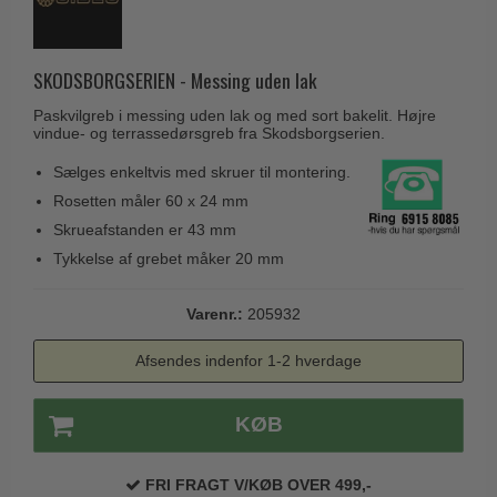
Husnumre
Knud Holscher dørgreb
Delfin & Hvalros
Brevindkast
Olivari
Gio Ponti LAMA
SKODSBORGSERIEN - Messing uden lak
Ringetryk
Turnstyle Designs
Medici dørgreb
Paskvilgreb i messing uden lak og med sort bakelit. Højre
Postkasser
RANDI dørgreb
vindue- og terrassedørsgreb fra Skodsborgserien.
Svanemøllen træ dørgreb
Dørhængsler
RDS Italienske dørgreb
Sælges enkeltvis med skruer til montering.
Weingarden dørgreb
Skruer
Rosetten måler 60 x 24 mm
Samuel Heath produkter
Østerbro træ dørgreb
Skrueafstanden er 43 mm
Knager & Kroge
Sibes Metall
Dørgreb Buster+Punch
Tykkelse af grebet måker 20 mm
Hattehylder
Søe-Jensen & Co.
DND dørgreb
Kahytskrog
Varenr.:
205932
Valli & Valli dørgreb
Formani dørgreb
Messing pudsemiddel
YOUNG dørgreb
Afsendes indenfor 1-2 hverdage
FSB dørgreb
VONSILD Møbelgreb
Randi Classic Line
KØB
Turnstyle Designs Dørgreb
Paskvilgreb - Terrasse
FRI FRAGT V/KØB OVER 499,-