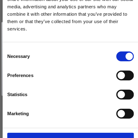
media, advertising and analytics partners who may
combine it with other information that you’ve provided to
them or that they’ve collected from your use of their
Vind et gavekort
på 1000 kr.
services.
Paskvilgreb - Sort lakeret - Lille Klassisk Coupe - Model 17881
Få inspiration og gode tilbud direkte i din indbakke. Tilmeld dig
nyhedsbrevet og deltag automatisk i lodtrækningen om et
gavekort på 1.000 kr.
230082
Afmeld dig når som helst. Vinderen trækkes den sidste hverdag i måneden.
Fornavn
C
Necessary
o
590,00 DKK
Email
n
s
VIS PRODUKT
Preferences
e
TILMELD MIG
n
Nej tak
t
Statistics
S
e
Marketing
l
e
c