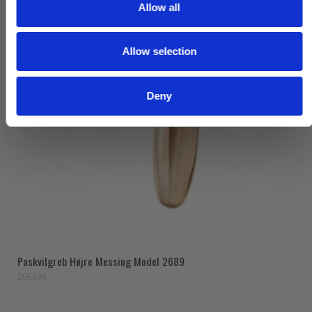
t
Allow all
i
o
Allow selection
n
Deny
Paskvilgreb Højre Messing Model 2689
206494