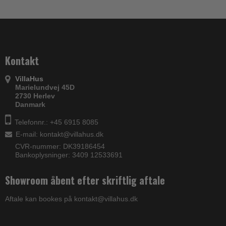
Kontakt
VillaHus
Marielundvej 45D
2730 Herlev
Danmark
Telefonnr.: +45 6915 8085
E-mail
:
kontakt@villahus.dk
CVR-nummer: DK39186454
Bankoplysninger: 3409 12533691
Showroom åbent efter skriftlig aftale
Aftale kan bookes på kontakt@villahus.dk