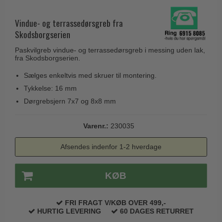
Husnumre
Knud Holscher dørgreb
Delfin & Hvalros
Brevindkast
Vindue- og terrassedørsgreb fra
Olivari
Gio Ponti LAMA
Skodsborgserien
Ringetryk
Turnstyle Designs
Medici dørgreb
Paskvilgreb vindue- og terrassedørsgreb i messing uden lak,
Postkasser
RANDI dørgreb
fra Skodsborgserien.
Svanemøllen træ dørgreb
Dørhængsler
RDS Italienske dørgreb
Sælges enkeltvis med skruer til montering.
Weingarden dørgreb
Skruer
Tykkelse: 16 mm
Samuel Heath produkter
Østerbro træ dørgreb
Dørgrebsjern 7x7 og 8x8 mm
Knager & Kroge
Sibes Metall
Dørgreb Buster+Punch
Hattehylder
Søe-Jensen & Co.
Varenr.:
230035
DND dørgreb
Kahytskrog
Valli & Valli dørgreb
Formani dørgreb
Afsendes indenfor 1-2 hverdage
Messing pudsemiddel
YOUNG dørgreb
FSB dørgreb
VONSILD Møbelgreb
KØB
Randi Classic Line
Turnstyle Designs Dørgreb
FRI FRAGT V/KØB OVER 499,-
HURTIG LEVERING
60 DAGES RETURRET
Paskvilgreb - Terrasse