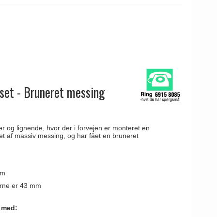
oset - Bruneret messing
er og lignende, hvor der i forvejen er monteret en
vet af massiv messing, og har fået en bruneret
mm
erne er 43 mm
s med: