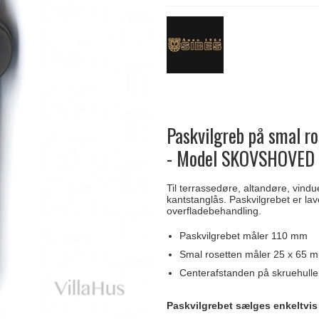
Delfin & Hvalros
Skruer
Sibes Metall
Formani dørgreb
Gio Ponti LAMA
Knager & Kroge
Søe-Jensen & Co.
FSB dørgreb
Paskvilgreb på smal r
- Model SKOVSHOVED
Til terrassedøre, altandøre, vindu
kantstanglås. Paskvilgrebet er la
overfladebehandling.
Paskvilgrebet måler 110 mm
Smal rosetten måler 25 x 65 
Centerafstanden på skruehull
Paskvilgrebet sælges enkeltvi