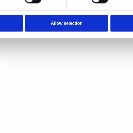
Paskvilgreb kryds Dørgreb - Messing smal roset
Søe-Jensen & Co
SJ.07-006.Q
Allow selection