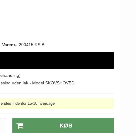
Varenr.:
200415.RS.B
behandling)
Messing uden lak - Model SKOVSHOVED
sendes indenfor 15-30 hverdage
.
KØB