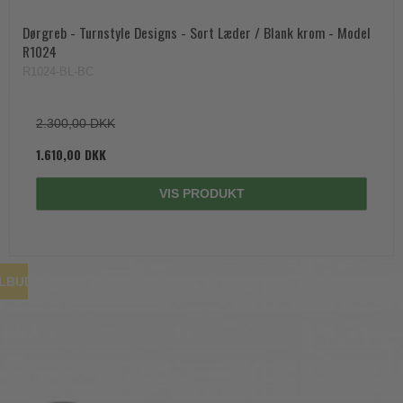
Dørgreb - Turnstyle Designs - Sort Læder / Blank krom - Model
R1024
R1024-BL-BC
2.300,00 DKK
1.610,00 DKK
VIS PRODUKT
ILBUD