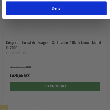
Deny
Dørgreb - Turnstyle Designs - Sort Læder / Blank krom - Model
QL2004
QL2004-BL-BC
3.500,00 DKK
1.925,00 DKK
VIS PRODUKT