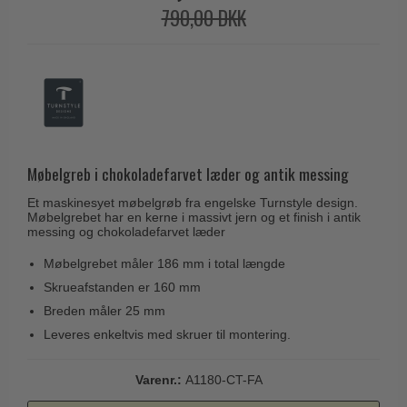
Husnumre
Knud Holscher dørgreb
790,00 DKK
Delfin & Hvalros
Brevindkast
Olivari
Gio Ponti LAMA
Ringetryk
Turnstyle Designs
Medici dørgreb
Postkasser
RANDI dørgreb
Svanemøllen træ dørgreb
Dørhængsler
RDS Italienske dørgreb
Weingarden dørgreb
Skruer
Samuel Heath produkter
Møbelgreb i chokoladefarvet læder og antik messing
Østerbro træ dørgreb
Knager & Kroge
Sibes Metall
Et maskinesyet møbelgrøb fra engelske Turnstyle design.
Dørgreb Buster+Punch
Møbelgrebet har en kerne i massivt jern og et finish i antik
Hattehylder
Søe-Jensen & Co.
messing og chokoladefarvet læder
DND dørgreb
Kahytskrog
Valli & Valli dørgreb
Møbelgrebet måler 186 mm i total længde
Formani dørgreb
Messing pudsemiddel
Skrueafstanden er 160 mm
YOUNG dørgreb
FSB dørgreb
Breden måler 25 mm
VONSILD Møbelgreb
Randi Classic Line
Leveres enkeltvis med skruer til montering.
Turnstyle Designs Dørgreb
Varenr.:
A1180-CT-FA
Paskvilgreb - Terrasse