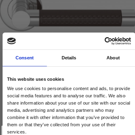
Consent
Details
About
This website uses cookies
We use cookies to personalise content and ads, to provide
Dørgreb - Turnstyle Designs - Chokoladefarvet Læder / Blank
social media features and to analyse our traffic. We also
krom - Model R1024
share information about your use of our site with our social
R1024-CT-BC
media, advertising and analytics partners who may
combine it with other information that you’ve provided to
2.300,00 DKK
them or that they’ve collected from your use of their
Vind et gavekort
på 1000 kr.
services.
1.265,00 DKK