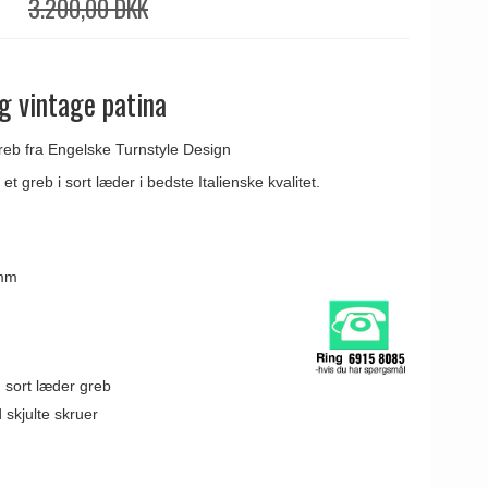
3.200,00 DKK
g vintage patina
reb fra Engelske Turnstyle Design
t greb i sort læder i bedste Italienske kvalitet.
 mm
 sort læder greb
 skjulte skruer