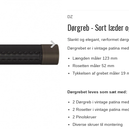
Delfin & Hvalros
Skruer
Sibes Metall
Formani dørgreb
Gio Ponti LAMA
Knager & Kroge
Søe-Jensen & Co.
FSB dørgreb
DZ
Dørgreb - Sort læder o
Slankt og elegant, rørformet dørg
Dørgrebet er i vintage patina med e
Længden måler 123 mm
Rosetten måler 52 mm
Tykkelsen af grebet måler 19
Dørgrebet leves som sæt med:
2 Dørgreb i vintage patina med
2 Rosetter i vintage patina med
2 Pinolskruer
Diverse skruer til montering