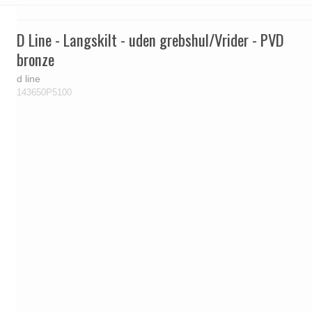
D Line - Langskilt - uden grebshul/Vrider - PVD
bronze
d line
143650P5100