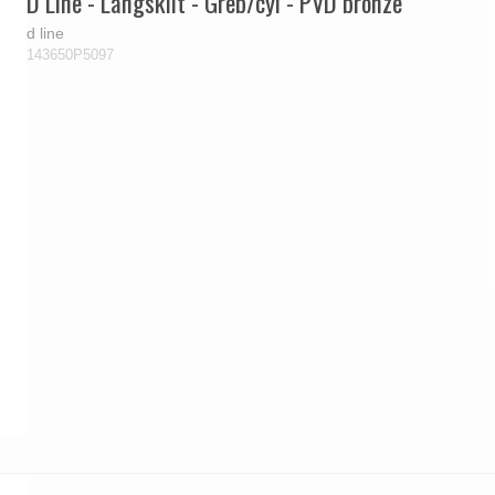
D Line - Langskilt - Greb/cyl - PVD bronze
d line
143650P5097