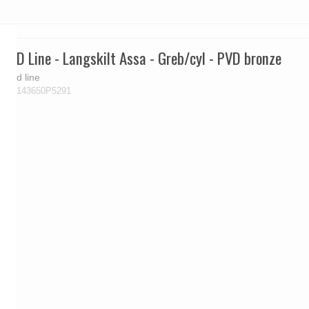
D Line - Langskilt Assa - Greb/cyl - PVD bronze
d line
143650P5291