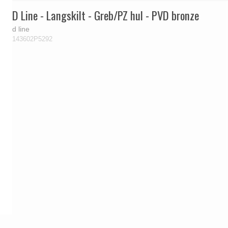
D Line - Langskilt - Greb/PZ hul - PVD bronze
d line
143602P5292