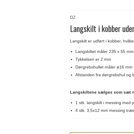
Delfin & Hvalros
Skruer
Sibes Metall
Formani dørgreb
Gio Ponti LAMA
Knager & Kroge
Søe-Jensen & Co.
FSB dørgreb
DZ
Langskilt i kobber ude
Langskilt er udført i kobber, hvilk
Langskiltet måler 235 x 55 mm
Tykkelsen er 2 mm
Dørgrebshullet måler ø16 mm
Afstanden fra dørgrebshul og t
Langskiltene sælges som sæt 
1 stk. langskilt i messing med p
4 stk. 3,5x12 mm messing træs