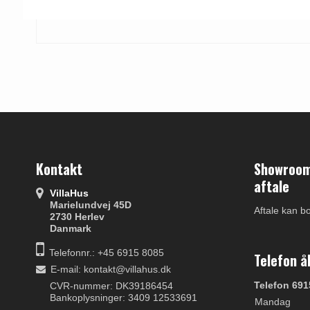
Kontakt
Showroom 
aftale
VillaHus
Marielundvej 45D
Aftale kan b
2730 Herlev
Danmark
Telefonnr.: +45 6915 8085
Telefon å
E-mail
:
kontakt@villahus.dk
Telefon 691
CVR-nummer: DK39186454
Bankoplysninger: 3409 12533691
Mandag