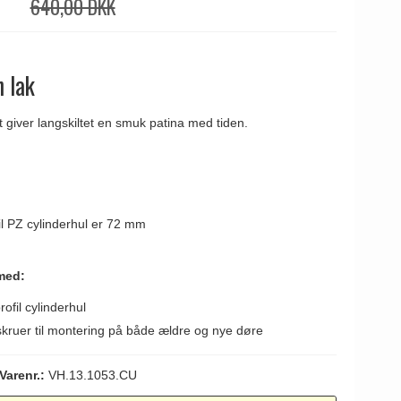
640,00 DKK
n lak
et giver langskiltet en smuk patina med tiden.
il PZ cylinderhul er 72 mm
med:
rofil cylinderhul
kruer til montering på både ældre og nye døre
Varenr.:
VH.13.1053.CU