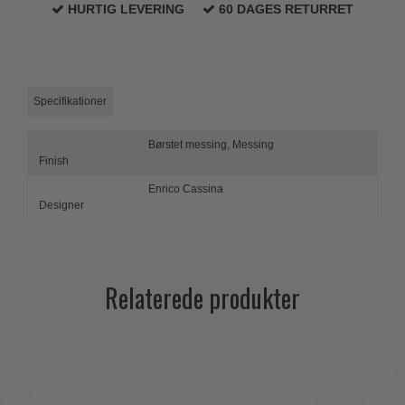
HURTIG LEVERING
60 DAGES RETURRET
Trædørgreb på Langskilt
Udendørs dørgreb
Specifikationer
Børstet messing,
Messing
Finish
Enrico Cassina
Designer
Relaterede produkter