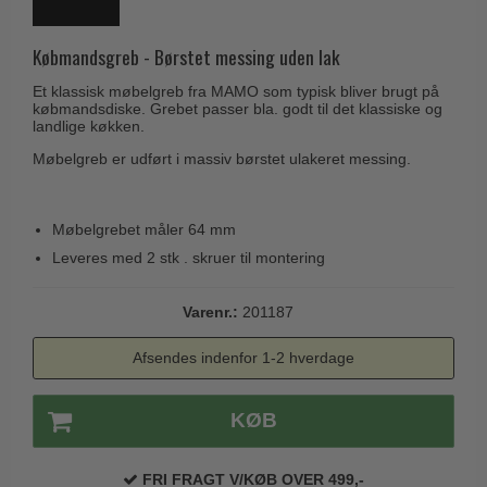
Husnumre
Knud Holscher dørgreb
Delfin & Hvalros
Brevindkast
Olivari
Købmandsgreb - Børstet messing uden lak
Gio Ponti LAMA
Ringetryk
Turnstyle Designs
Et klassisk møbelgreb fra MAMO som typisk bliver brugt på
Medici dørgreb
købmandsdiske. Grebet passer bla. godt til det klassiske og
Postkasser
RANDI dørgreb
landlige køkken.
Svanemøllen træ dørgreb
Dørhængsler
Møbelgreb er udført i massiv børstet ulakeret messing.
RDS Italienske dørgreb
Weingarden dørgreb
Skruer
Samuel Heath produkter
Østerbro træ dørgreb
Knager & Kroge
Møbelgrebet måler 64 mm
Sibes Metall
Dørgreb Buster+Punch
Leveres med 2 stk . skruer til montering
Hattehylder
Søe-Jensen & Co.
DND dørgreb
Kahytskrog
Valli & Valli dørgreb
Varenr.:
201187
Formani dørgreb
Messing pudsemiddel
YOUNG dørgreb
Afsendes indenfor 1-2 hverdage
FSB dørgreb
VONSILD Møbelgreb
Randi Classic Line
KØB
Turnstyle Designs Dørgreb
Paskvilgreb - Terrasse
FRI FRAGT V/KØB OVER 499,-