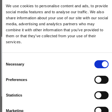
We use cookies to personalise content and ads, to provide
social media features and to analyse our traffic. We also
share information about your use of our site with our social
media, advertising and analytics partners who may
combine it with other information that you’ve provided to
them or that they’ve collected from your use of their
Vind et gavekort
på 1000 kr.
services.
Få inspiration og gode tilbud direkte i din indbakke. Tilmeld dig
nyhedsbrevet og deltag automatisk i lodtrækningen om et
gavekort på 1.000 kr.
Afmeld dig når som helst. Vinderen trækkes den sidste hverdag i måneden.
Habo Møbelgreb cc64 2stk - NATHALIE - Børstet tin
Fornavn
C
100065
Necessary
o
Email
n
s
76,00 DKK
Preferences
e
TILMELD MIG
n
VIS PRODUKT
Nej tak
t
Statistics
S
e
Marketing