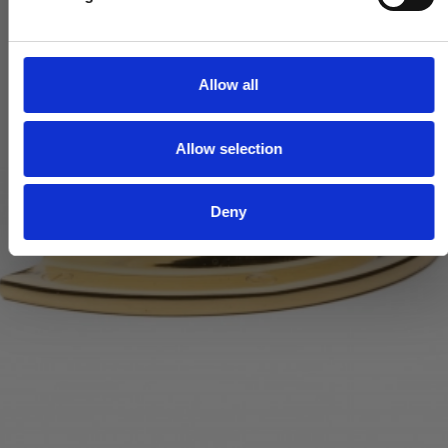
l
e
c
t
Allow all
i
o
Allow selection
n
Deny