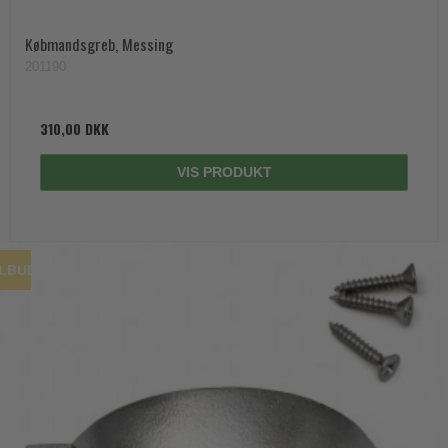
Købmandsgreb, Messing
201190
310,00 DKK
VIS PRODUKT
ILBUD