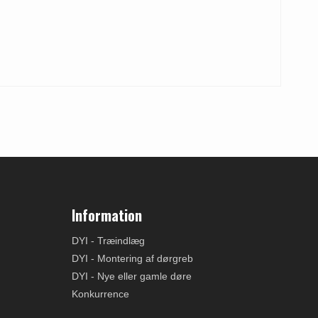
Information
DYI - Træindlæg
DYI - Montering af dørgreb
DYI - Nye eller gamle døre
Konkurrence