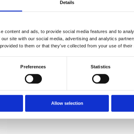
Details
Habo Møbelgreb cc64 2stk - NATHALIE - Børstet
e content and ads, to provide social media features and to analy
tin
 our site with our social media, advertising and analytics partn
HABO
 provided to them or that they’ve collected from your use of their
100065
Preferences
Statistics
Allow selection