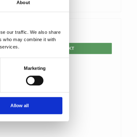
About
se our traffic. We also share
76,00 DKK
ers who may combine it with
 services.
VIS PRODUKT
Marketing
Allow all