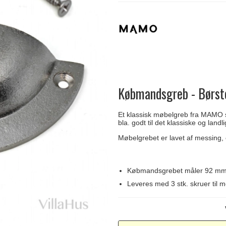
Delfin & Hvalros
Skruer
Sibes Metall
Formani dørgreb
Gio Ponti LAMA
Knager & Kroge
Søe-Jensen & Co.
FSB dørgreb
Købmandsgreb - Børste
Et klassisk møbelgreb fra MAMO 
bla. godt til det klassiske og land
Møbelgrebet er lavet af messing, og
Købmandsgrebet måler 92 mm 
Leveres med 3 stk. skruer til m