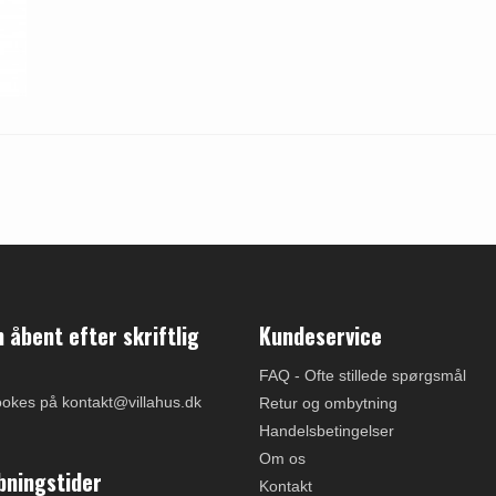
åbent efter skriftlig
Kundeservice
FAQ - Ofte stillede spørgsmål
ookes på kontakt@villahus.dk
Retur og ombytning
Handelsbetingelser
Om os
bningstider
Kontakt