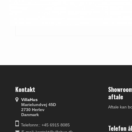
Kontakt
Showroom 
aftale
VillaHus
Marielundvej 45D
Aftale kan b
2730 Herlev
Danmark
Telefonnr.: +45 6915 8085
Telefon å