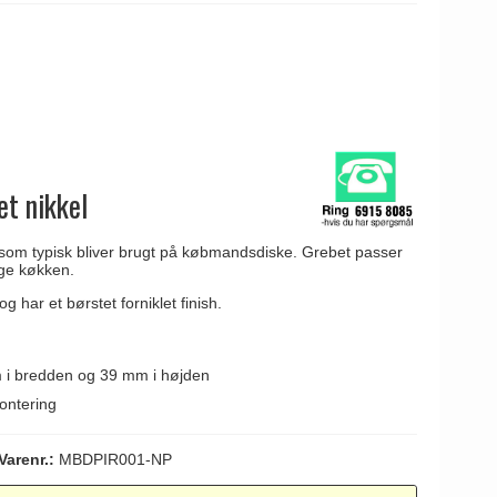
t nikkel
som typisk bliver brugt på købmandsdiske. Grebet passer
lige køkken.
 har et børstet forniklet finish.
i bredden og 39 mm i højden
ontering
Varenr.:
MBDPIR001-NP