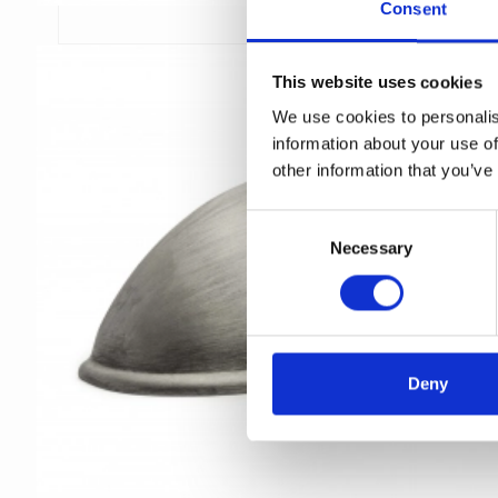
Consent
This website uses cookies
We use cookies to personalis
information about your use of
other information that you’ve
C
Necessary
o
n
s
e
n
t
Deny
S
e
l
e